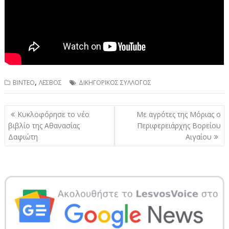
,
ΒΙΝΤΕΟ
ΛΕΣΒΟΣ
ΔΙΚΗΓΟΡΙΚΟΣ ΣΥΛΛΟΓΟΣ
Πλοήγηση
Κυκλοφόρησε το νέο
Με αγρότες της Μόριας ο
άρθρων
βιβλίο της Αθανασίας
Περιφερειάρχης Βορείου
Δαφιώτη
Αιγαίου