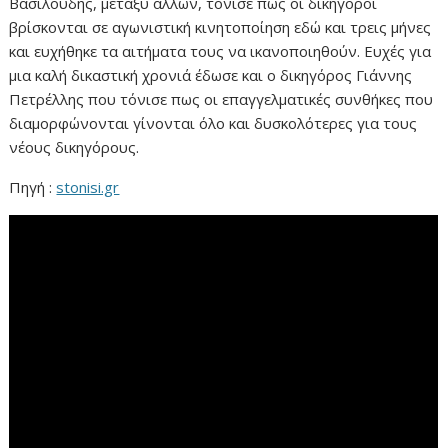
Βασιλούδης, μεταξύ άλλων, τόνισε πως οι δικηγόροι
βρίσκονται σε αγωνιστική κινητοποίηση εδώ και τρεις μήνες
και ευχήθηκε τα αιτήματα τους να ικανοποιηθούν. Ευχές για
μια καλή δικαστική χρονιά έδωσε και ο δικηγόρος Γιάννης
Πετρέλλης που τόνισε πως οι επαγγελματικές συνθήκες που
διαμορφώνονται γίνονται όλο και δυσκολότερες για τους
νέους δικηγόρους.
Πηγή :
stonisi.gr