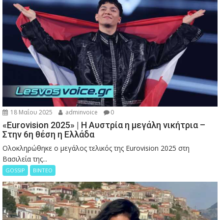
18 Μαΐου 2025
adminvoice
0
«Eurovision 2025» | Η Αυστρία η μεγάλη νικήτρια –
Στην 6η θέση η Ελλάδα
Ολοκληρώθηκε ο μεγάλος τελικός της Eurovision 2025 στη
Βασιλεία της...
GOSSIP
ΒΙΝΤΕΟ