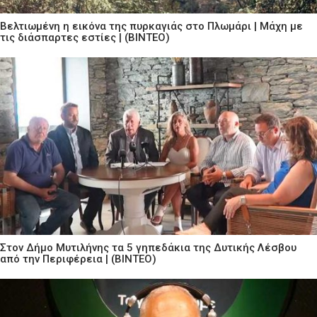
Βελτιωμένη η εικόνα της πυρκαγιάς στο Πλωμάρι | Μάχη με
τις διάσπαρτες εστίες | (ΒΙΝΤΕΟ)
Στον Δήμο Μυτιλήνης τα 5 γηπεδάκια της Δυτικής Λέσβου
από την Περιφέρεια | (ΒΙΝΤΕΟ)