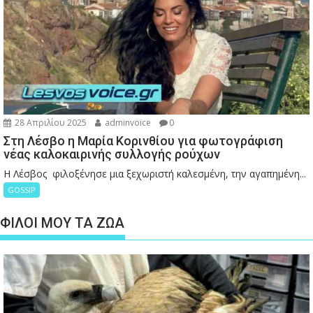
28 Απριλίου 2025
adminvoice
0
Στη Λέσβο η Μαρία Κορινθίου για φωτογράφιση
νέας καλοκαιρινής συλλογής ρούχων
Η Λέσβος φιλοξένησε μια ξεχωριστή καλεσμένη, την αγαπημένη...
GOSSIP
ΦΙΛΟΙ ΜΟΥ ΤΑ ΖΩΑ