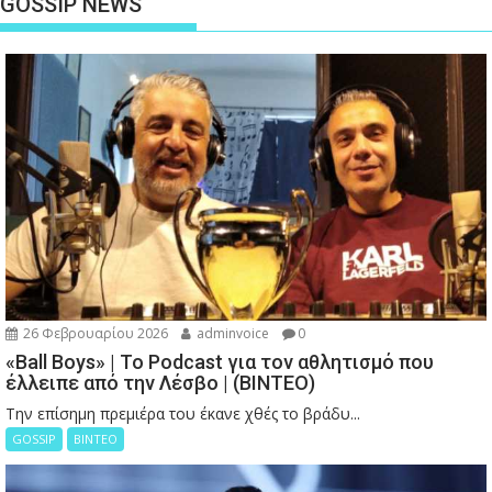
GOSSIP NEWS
26 Φεβρουαρίου 2026
adminvoice
0
«Ball Boys» | Το Podcast για τον αθλητισμό που
έλλειπε από την Λέσβο | (ΒΙΝΤΕΟ)
Την επίσημη πρεμιέρα του έκανε χθές το βράδυ...
GOSSIP
ΒΙΝΤΕΟ