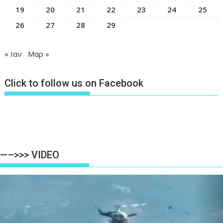
19
20
21
22
23
24
25
26
27
28
29
« Ιαν
Μαρ »
Click to follow us on Facebook
—–>>> VIDEO