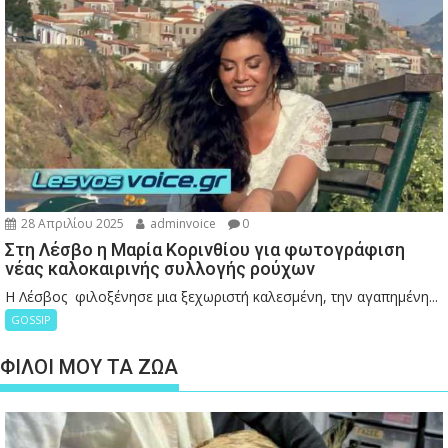
28 Απριλίου 2025
adminvoice
0
Στη Λέσβο η Μαρία Κορινθίου για φωτογράφιση
νέας καλοκαιρινής συλλογής ρούχων
Η Λέσβος φιλοξένησε μια ξεχωριστή καλεσμένη, την αγαπημένη...
GOSSIP
ΦΙΛΟΙ ΜΟΥ ΤΑ ΖΩΑ