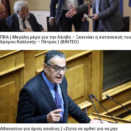
ΠΒΑ | Μεγάλη μέρα για την Λέσβο – Ξεκινάει η κατασκευή του
δρόμου Καλλονής – Πέτρας | (ΒΙΝΤΕΟ)
Αθανασίου για άρση ασυλίας | «Ζητώ να αρθεί για να μην