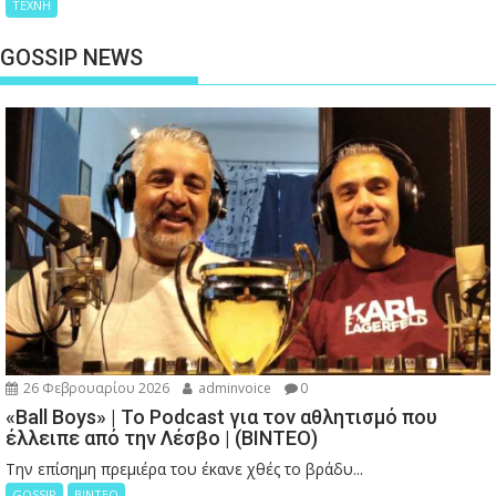
ΤΕΧΝΗ
GOSSIP NEWS
26 Φεβρουαρίου 2026
adminvoice
0
«Ball Boys» | Το Podcast για τον αθλητισμό που
έλλειπε από την Λέσβο | (ΒΙΝΤΕΟ)
Την επίσημη πρεμιέρα του έκανε χθές το βράδυ...
GOSSIP
ΒΙΝΤΕΟ