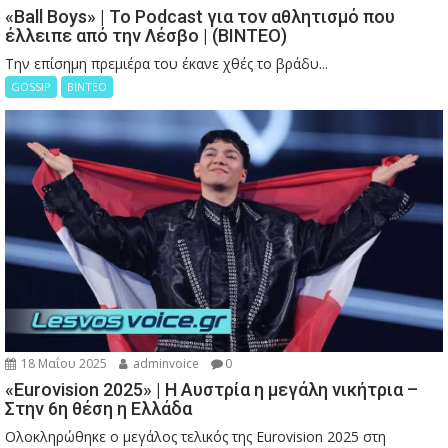
«Ball Boys» | Το Podcast για τον αθλητισμό που
έλλειπε από την Λέσβο | (ΒΙΝΤΕΟ)
Την επίσημη πρεμιέρα του έκανε χθές το βράδυ...
GOSSIP
ΒΙΝΤΕΟ
18 Μαΐου 2025
adminvoice
0
«Eurovision 2025» | Η Αυστρία η μεγάλη νικήτρια –
Στην 6η θέση η Ελλάδα
Ολοκληρώθηκε ο μεγάλος τελικός της Eurovision 2025 στη