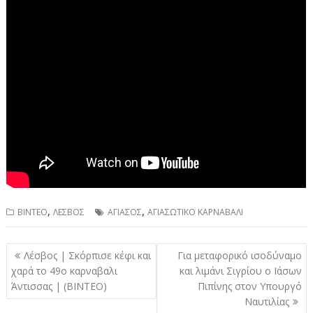
,
,
ΒΙΝΤΕΟ
ΛΕΣΒΟΣ
ΑΓΙΑΣΟΣ
ΑΓΙΑΣΩΤΙΚΟ ΚΑΡΝΑΒΑΛΙ
Πλοήγηση
Λέσβος | Σκόρπισε κέφι και
Για μεταφορικό ισοδύναμο
άρθρων
χαρά το 49ο καρναβαλι
και λιμάνι Σιγρίου ο Ιάσων
Άντισσας | (ΒΙΝΤΕΟ)
Πιπίνης στον Υπουργό
Ναυτιλίας