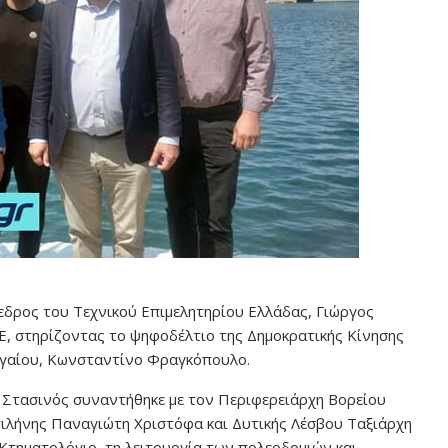
εδρος του Τεχνικού Επιμελητηρίου Ελλάδας, Γιώργος
ΕΕ, στηρίζοντας το ψηφοδέλτιο της Δημοκρατικής Κίνησης
ιγαίου, Κωνσταντίνο Φραγκόπουλο.
κ. Στασινός συναντήθηκε με τον Περιφερειάρχη Βορείου
ιλήνης Παναγιώτη Χριστόφα και Δυτικής Λέσβου Ταξιάρχη
τηματολόγιο, τη λειτουργία των πολεοδομιών και