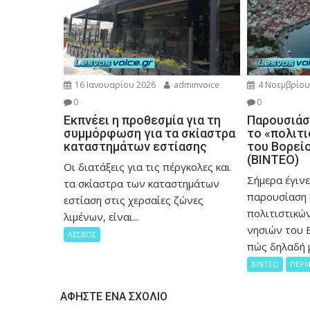
16 Ιανουαρίου 2026
adminvoice
4 Νοεμβρίου
0
0
Εκπνέει η προθεσμία για τη
Παρουσιάσ
συμμόρφωση για τα σκίαστρα
το «πολιτι
καταστημάτων εστίασης
του Βορείο
(ΒΙΝΤΕΟ)
Οι διατάξεις για τις πέργκολες και
Σήμερα έγιν
τα σκίαστρα των καταστημάτων
παρουσίαση
εστίαση στις χερσαίες ζώνες
πολιτιστικώ
λιμένων, είναι...
νησιών του Β
ΛΕΣΒΟΣ
πώς δηλαδή μ
ΒΙΝΤΕΟ
ΠΕΡΙ
ΑΦΉΣΤΕ ΈΝΑ ΣΧΌΛΙΟ