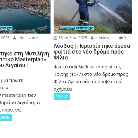
 2025
adminvoice
15 Ιουλίου 2025
adminvoice
0
Λέσβος | Περιορίστηκε άμεσα
φωτιά στο νέο δρόμο πρός
τηκε στη Μυτιλήνη
Φίλια
στικό Masterplan»
υ Αιγαίου |
Φωτιά εκδηλώθηκε το πρωί της
Τρίτης (15/7) στο νέο δρόμο προς
ε μια πρώτη
Φίλια. Άμεσα δύο πυροσβεστικά
 των
οχήματα....
ν masterplan των
ΛΕΣΒΟΣ
ορείου Αιγαίου, το
πορεί να...
ΦΕΡΕΙΑ