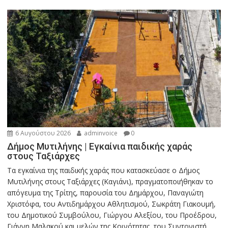
6 Αυγούστου 2026
adminvoice
0
Δήμος Μυτιλήνης | Εγκαίνια παιδικής χαράς
στους Ταξιάρχες
Tα εγκαίνια της παιδικής χαράς που κατασκεύασε ο Δήμος
Μυτιλήνης στους Ταξιάρχες (Καγιάνι), πραγματοποιήθηκαν το
απόγευμα της Τρίτης, παρουσία του Δημάρχου, Παναγιώτη
Χριστόφα, του Αντιδημάρχου Αθλητισμού, Σωκράτη Γιακουμή,
του Δημοτικού Συμβούλου, Γιώργου Αλεξίου, του Προέδρου,
Γιάννη Μαλακού και μελών της Κοινότητας, του Συντονιστή