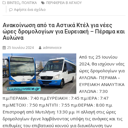
,
ΒΙΝΤΕΟ
ΠΟΛΙΤΙΚΑ
ΠΕΡΙΦΕΡΕΙΑ Β ΑΙΓΑΙΟΥ
Αφήστε ένα σχόλιο
Ανακοίνωση από τα Αστικά Κτέλ για νέες
ώρες δρομολογίων για Ευρειακή – Πέραμα και
Αυλώνα
25 Ιουνίου 2024
adminvoice
Από τις 25 Ιουνίου
2024, θα ισχύουν νέες
ώρες δρομολογίων για
AΥΛΩΝΑ- ΠΕΡΑΜΑ –
ΕΥΡΕΙΑΚΗ ΑΝΑΛΥΤΙΚΑ
AΥΛΩΝΑ : 7:30
π.μ.ΠΕΡΑΜΑ : 7:40 π.μ.ΕΥΡΕΙΑΚΗ : 7:45 π.μ.ΙΕΡΑ : 7:47
π.μ.METOXI : 7:50 π.μ.ΝΤΙΠΙ : 7:55 π.μ.ΘΕΡΜΑ : 8:00 π.μ.
Επιστροφή από Μυτιλήνη: 13:30 μ.μ. Η αλλαγή στις ώρες
δρομολογίων έγινε λαμβάνοντας υπόψη τις ανάγκες και τις
επιθυμίες του επιβατικού κοινού για διευκόλυνση των