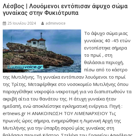
Λέσβος | Λουόμενοι εντόπισαν άψυχο σώμα
γυναίκας στην Φυκιότρυπα
25 Ιουνίου 2024
adminvoice
Το άψυχο σώμα μιας
γυναίκας 40 -45 ετών
εντοπίστηκε σήμερα
το πρωί , στη
θαλάσσια περιοχή,
πίσω από το κάστρο
της Μυτιλήνης. Τη γυναίκα εντόπισαν λουόμενοι το πρωί
της Τρίτης. Μεταφέρθηκε στο νοσοκομείο Μυτιλήνης όπου
παραγγέλθηκε νεκροψία-νεκροτομή για να διαπιστωθούν τα
ακριβή αίτια του θανάτου της. Η άτυχη γυναίκα ήταν
ημεδαπή, ενώ αποκλείστηκε εγκληματική ενέργεια. Πηγή :
ertnews.gr Η ΑΝΑΚΟΙΝΩΣΗ ΤΟΥ ΛΙΜΕΝΑΡΧΕΙΟΥ Τις
πρωινές ώρες σήμερα, ενημερώθηκε η Λιμενική Αρχή της
Μυτιλήνης για την ύπαρξη σορού μίας γυναίκας στη
θαλάσσια περιοχή Κάστρο. Στελέχη του Γραφείου Ασφάλειας