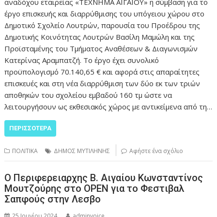
αναδόχου εταιρείας «ΤΕΧΝΗΜΑ ΑΙΓΑΙΟΥ» η σύμβαση για το
έργο επισκευής και διαρρύθμισης του υπόγειου χώρου στο
Δημοτικό Σχολείο Λουτρών, παρουσία του Προέδρου της
Δημοτικής Κοινότητας Λουτρών Βασίλη Μαμώλη και της
Προϊσταμένης του Τμήματος Αναθέσεων & Διαγωνισμών
Κατερίνας Αραμπατζή. Το έργο έχει συνολικό
προϋπολογισμό 70.140,65 € και αφορά στις απαραίτητες
επισκευές και στη νέα διαρρύθμιση των δύο εκ των τριών
αποθηκών του σχολείου εμβαδού 160 τμ ώστε να
λειτουργήσουν ως εκθεσιακός χώρος με αντικείμενα από τη…
ΠΕΡΙΣΣΌΤΕΡΑ
ΠΟΛΙΤΙΚΑ
ΔΗΜΟΣ ΜΥΤΙΛΗΝΗΣ
Αφήστε ένα σχόλιο
Ο Περιφερειαρχης Β. Αιγαίου Κωνσταντίνος
Μουτζούρης στο ΟΡΕΝ για το Φεστιβαλ
Σαπφούς στην Λεσβο
25 Ιουνίου 2024
adminvoice