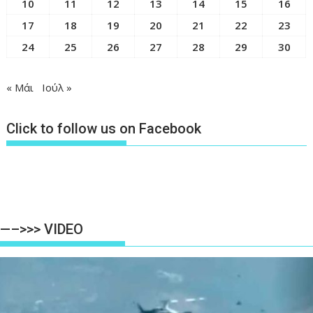
10
11
12
13
14
15
16
17
18
19
20
21
22
23
24
25
26
27
28
29
30
« Μάι
Ιούλ »
Click to follow us on Facebook
—–>>> VIDEO