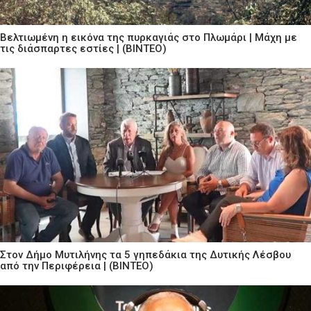
Βελτιωμένη η εικόνα της πυρκαγιάς στο Πλωμάρι | Μάχη με
τις διάσπαρτες εστίες | (ΒΙΝΤΕΟ)
Στον Δήμο Μυτιλήνης τα 5 γηπεδάκια της Δυτικής Λέσβου
από την Περιφέρεια | (ΒΙΝΤΕΟ)