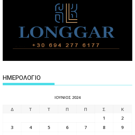
ΗΜΕΡΟΛΟΓΙΟ
ΙΟΎΝΙΟΣ 2024
Δ
Τ
Τ
Π
Π
Σ
Κ
1
2
3
4
5
6
7
8
9