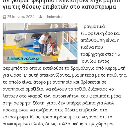
σε γκαράζ φεριμπότ επειδή δεν είχε ράμπα
για τις θέσεις επιβατών στο κατάστρωμα
25 Ιουνίου 2024
adminvoice
Πραγματικά
εξωφρενική όσο και
απάνθρωπη είναι η
εικόνα που
τραβήχτηκε στις 15
Ιουνίου εντός
φεριμπότ το οποίο εκτελούσε το δρομολόγιο από Κεραμωτή
για Θάσο. Σ’ αυτή απεικονίζονται μια μητέρα με το παιδί της,
το οποίο είναι άτομο με αναπηρία και βρίσκεται σε
αναπηρικό αμαξίδιο, να κάνουν το ταξίδι διάρκειας 45
λεπτών στο γκαράζ των αυτοκινήτων του φεριμπότ, μέσα
στην αφόρητη ζέστη, γιατί δεν υπήρχε ράμπα για ΑμεΑ
προκειμένου να ανέβουν στις θέσεις επιβατών στο
κατάστρωμα. Κι ας προσπεράσουμε το γεγονός ότι το
συγκεκριμένο πλοίο, όπως πολλά ακόμη στην χώρα μας,…