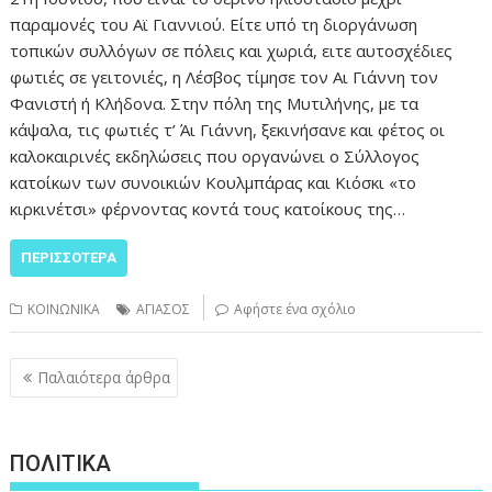
παραμονές του Αϊ Γιαννιού. Είτε υπό τη διοργάνωση
τοπικών συλλόγων σε πόλεις και χωριά, ειτε αυτοσχέδιες
φωτιές σε γειτονιές, η Λέσβος τίμησε τον Αι Γιάννη τον
Φανιστή ή Κλήδονα. Στην πόλη της Μυτιλήνης, με τα
κάψαλα, τις φωτιές τ’ Άι Γιάννη, ξεκινήσανε και φέτος οι
καλοκαιρινές εκδηλώσεις που οργανώνει ο Σύλλογος
κατοίκων των συνοικιών Κουλμπάρας και Κιόσκι «το
κιρκινέτσι» φέρνοντας κοντά τους κατοίκους της…
ΠΕΡΙΣΣΌΤΕΡΑ
ΚΟΙΝΩΝΙΚΑ
ΑΓΙΑΣΟΣ
Αφήστε ένα σχόλιο
Πλοήγηση
Παλαιότερα άρθρα
άρθρων
ΠΟΛΙΤΙΚΑ