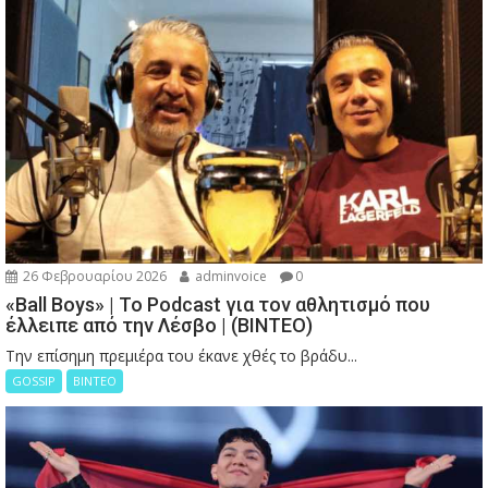
26 Φεβρουαρίου 2026
adminvoice
0
«Ball Boys» | Το Podcast για τον αθλητισμό που
έλλειπε από την Λέσβο | (ΒΙΝΤΕΟ)
Την επίσημη πρεμιέρα του έκανε χθές το βράδυ...
GOSSIP
ΒΙΝΤΕΟ