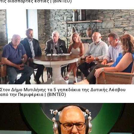
τις διάσπαρτες εστίες | (ΒΙΝΤΕΟ)
Στον Δήμο Μυτιλήνης τα 5 γηπεδάκια της Δυτικής Λέσβου
από την Περιφέρεια | (ΒΙΝΤΕΟ)