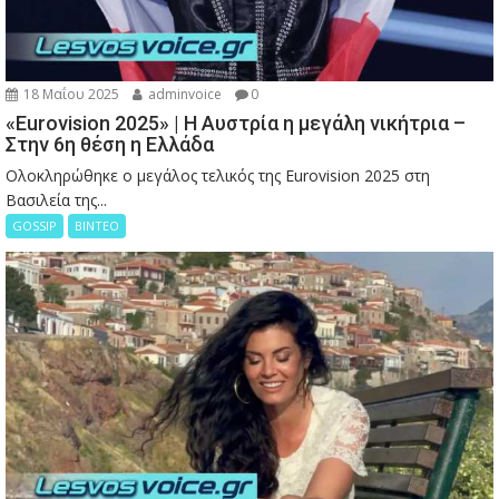
18 Μαΐου 2025
adminvoice
0
«Eurovision 2025» | Η Αυστρία η μεγάλη νικήτρια –
Στην 6η θέση η Ελλάδα
Ολοκληρώθηκε ο μεγάλος τελικός της Eurovision 2025 στη
Βασιλεία της...
GOSSIP
ΒΙΝΤΕΟ