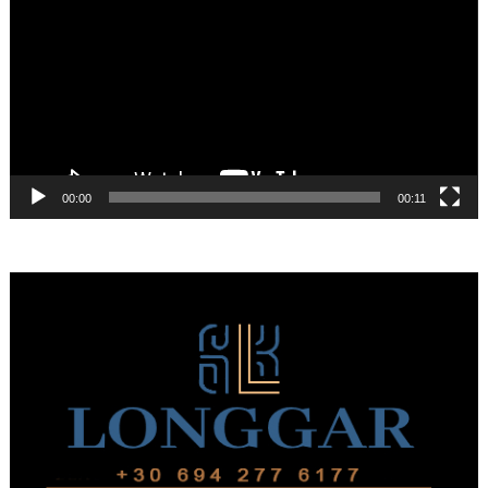
Βίντεο
00:00
00:11