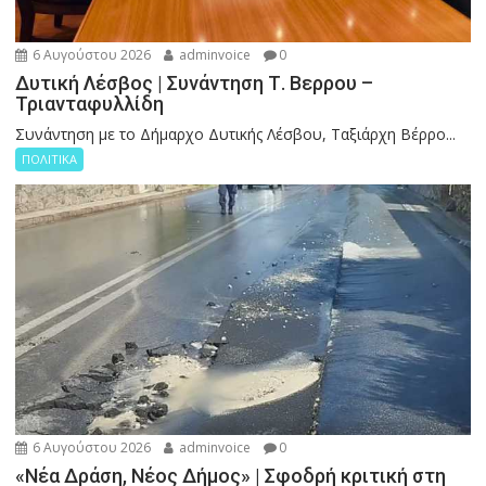
6 Αυγούστου 2026
adminvoice
0
Δυτική Λέσβος | Συνάντηση Τ. Βερρου –
Τριανταφυλλίδη
Συνάντηση με το Δήμαρχο Δυτικής Λέσβου, Ταξιάρχη Βέρρο...
ΠΟΛΙΤΙΚΑ
6 Αυγούστου 2026
adminvoice
0
«Νέα Δράση, Νέος Δήμος» | Σφοδρή κριτική στη