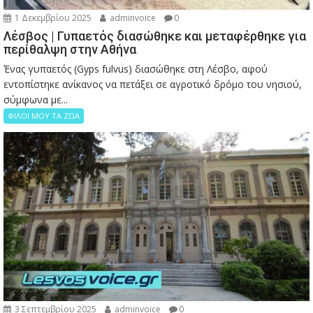
1 Δεκεμβρίου 2025
adminvoice
0
Λέσβος | Γυπαετός διασώθηκε και μεταφέρθηκε για
περίθαλψη στην Αθήνα
Ένας γυπαετός (Gyps fulvus) διασώθηκε στη Λέσβο, αφού
εντοπίστηκε ανίκανος να πετάξει σε αγροτικό δρόμο του νησιού,
σύμφωνα με...
ΦΙΛΟΙ ΜΟΥ ΤΑ ΖΩΑ
3 Σεπτεμβρίου 2025
adminvoice
0