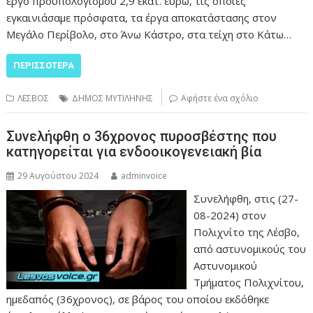
έργο προϋπολογισμού 2,9 εκατ. ευρώ, τις οποίες
εγκαινιάσαμε πρόσφατα, τα έργα αποκατάστασης στον
Μεγάλο Περίβολο, στο Άνω Κάστρο, στα τείχη στο Κάτω…
ΠΕΡΙΣΣΌΤΕΡΑ
ΛΕΣΒΟΣ
ΔΗΜΟΣ ΜΥΤΙΛΗΝΗΣ
Αφήστε ένα σχόλιο
Συνελήφθη ο 36χρονος πυροσβέστης που
κατηγορείται για ενδοοικογενειακή βία
29 Αυγούστου 2024
adminvoice
Συνελήφθη, στις (27-
08-2024) στον
Πολιχνίτο της Λέσβο,
από αστυνομικούς του
Αστυνομικού
Τμήματος Πολιχνίτου,
ημεδαπός (36χρονος), σε βάρος του οποίου εκδόθηκε