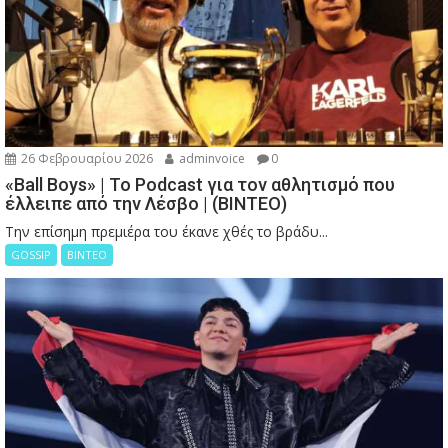
26 Φεβρουαρίου 2026
adminvoice
0
«Ball Boys» | Το Podcast για τον αθλητισμό που
έλλειπε από την Λέσβο | (ΒΙΝΤΕΟ)
Την επίσημη πρεμιέρα του έκανε χθές το βράδυ...
GOSSIP
ΒΙΝΤΕΟ