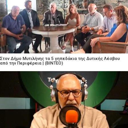
Στον Δήμο Μυτιλήνης τα 5 γηπεδάκια της Δυτικής Λέσβου
από την Περιφέρεια | (ΒΙΝΤΕΟ)