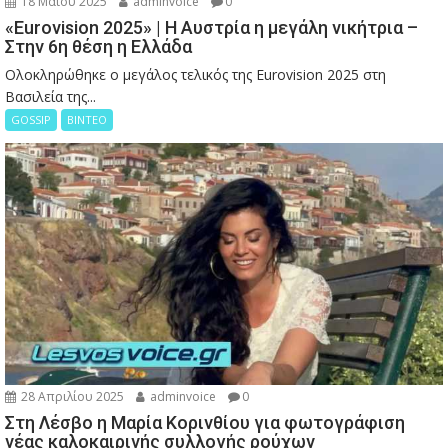
18 Μαΐου 2025
adminvoice
0
«Eurovision 2025» | Η Αυστρία η μεγάλη νικήτρια –
Στην 6η θέση η Ελλάδα
Ολοκληρώθηκε ο μεγάλος τελικός της Eurovision 2025 στη
Βασιλεία της...
GOSSIP
ΒΙΝΤΕΟ
28 Απριλίου 2025
adminvoice
0
Στη Λέσβο η Μαρία Κορινθίου για φωτογράφιση
νέας καλοκαιρινής συλλογής ρούχων