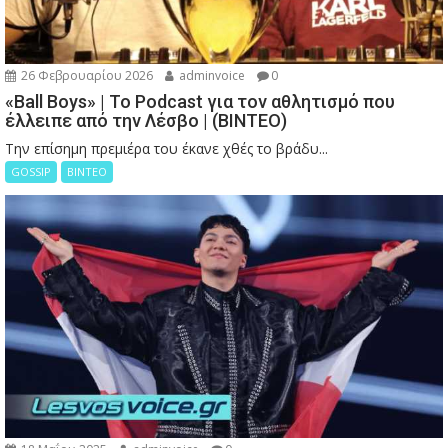
26 Φεβρουαρίου 2026
adminvoice
0
«Ball Boys» | Το Podcast για τον αθλητισμό που
έλλειπε από την Λέσβο | (ΒΙΝΤΕΟ)
Την επίσημη πρεμιέρα του έκανε χθές το βράδυ...
GOSSIP
ΒΙΝΤΕΟ