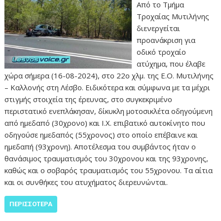
Από το Τμήμα
Τροχαίας Μυτιλήνης
διενεργείται
προανάκριση για
οδικό τροχαίο
ατύχημα, που έλαβε
χώρα σήμερα (16-08-2024), στο 22ο χλμ. της Ε.Ο. Μυτιλήνης
– Καλλονής στη Λέσβο. Ειδικότερα και σύμφωνα με τα μέχρι
στιγμής στοιχεία της έρευνας, στο συγκεκριμένο
περιστατικό ενεπλάκησαν, δίκυκλη μοτοσικλέτα οδηγούμενη
από ημεδαπό (30χρονο) και Ι.Χ. επιβατικό αυτοκίνητο που
οδηγούσε ημεδαπός (55χρονος) στο οποίο επέβαινε και
ημεδαπή (93χρονη). Αποτέλεσμα του συμβάντος ήταν ο
θανάσιμος τραυματισμός του 30χρονου και της 93χρονης,
καθώς και ο σοβαρός τραυματισμός του 55χρονου. Τα αίτια
και οι συνθήκες του ατυχήματος διερευνώνται.
ΠΕΡΙΣΣΌΤΕΡΑ