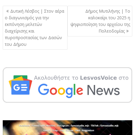
Πλοήγηση
Δυτική Λέσβος | Στον αέρα
Δήμος Μυτιλήνης | Το
άρθρων
ο διαγωνισμός για την
καλοκαίρι του 2025 η
εκπόνηση μελετών
ψηφιοποίηση του αρχείου της
διαχείρισης και
Πολεοδομίας
πυροπροστασίας των Δασών
του Δήμου