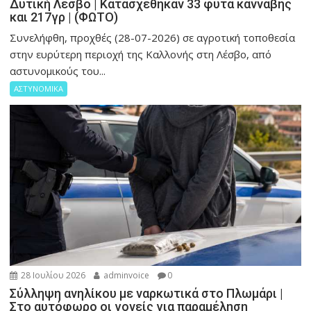
Δυτική Λέσβο | Κατασχέθηκαν 33 φυτά κάνναβης
και 217γρ | (ΦΩΤΟ)
Συνελήφθη, προχθές (28-07-2026) σε αγροτική τοποθεσία
στην ευρύτερη περιοχή της Καλλονής στη Λέσβο, από
αστυνομικούς του...
ΑΣΤΥΝΟΜΙΚΑ
28 Ιουλίου 2026
adminvoice
0
Σύλληψη ανηλίκου με ναρκωτικά στο Πλωμάρι |
Στο αυτόφωρο οι γονείς για παραμέληση