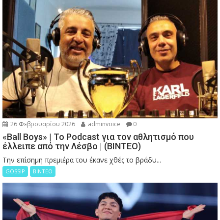
26 Φεβρουαρίου 2026
adminvoice
0
«Ball Boys» | Το Podcast για τον αθλητισμό που
έλλειπε από την Λέσβο | (ΒΙΝΤΕΟ)
Την επίσημη πρεμιέρα του έκανε χθές το βράδυ...
GOSSIP
ΒΙΝΤΕΟ