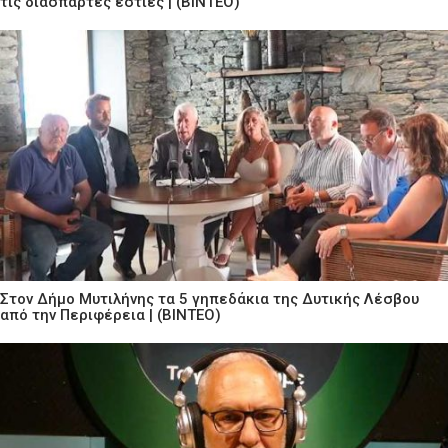
τις διάσπαρτες εστίες | (ΒΙΝΤΕΟ)
Στον Δήμο Μυτιλήνης τα 5 γηπεδάκια της Δυτικής Λέσβου
από την Περιφέρεια | (ΒΙΝΤΕΟ)