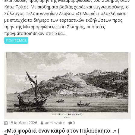
εκδηλώσεις προς τιμήν της Μεταμορφώσεως του Σωτήρος στον
Κάτω Τρίτος. Με αισθήματα βαθιάς χαράς και ευγνωμοσύνης, ο
Σύλλογος Πελοποννησίων Λέσβου «Ο Μωριάς» ολοκλήρωσε
με επιτυχία το διήμερο των εορταστικών εκδηλώσεων προς
τιμήν της Μεταμορφώσεως του Σωτήρος, οι οποίες
πραγματοποιήθηκαν στις 5 και...
ΠΟΛΙΤΙΣΜΟΣ
15 Ιουλίου 2026
adminvoice
0
«Μια φορά κι έναν καιρό στον Παλαιόκηπο…» |