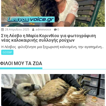
28 Απριλίου 2025
adminvoice
0
Στη Λέσβο η Μαρία Κορινθίου για φωτογράφιση
νέας καλοκαιρινής συλλογής ρούχων
Η Λέσβος φιλοξένησε μια ξεχωριστή καλεσμένη, την αγαπημένη...
GOSSIP
ΦΙΛΟΙ ΜΟΥ ΤΑ ΖΩΑ