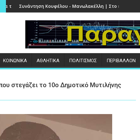
έτρα
Κουφέλου - Μανωλακέλλη | Στο επίκεντρο το παλιό Κολυμβητ
Επιτυχημένες οι εκδη
:
ΚΟΙΝΩΝΙΚΑ
ΑΘΛΗΤΙΚΑ
ΠΟΛΙΤΙΣΜΟΣ
ΠΕΡΙΒΑΛΛΟΝ
που στεγάζει το 10ο Δημοτικό Μυτιλήνης