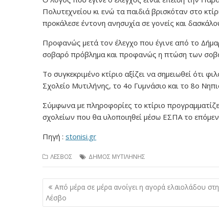
Πολυτεχνείου κι ενώ τα παιδιά βρισκόταν στο κτί
προκάλεσε έντονη ανησυχία σε γονείς και δασκάλο
Προφανώς μετά τον έλεγχο που έγινε από το Δήμαρχ
σοβαρό πρόβλημα και προφανώς η πτώση των σοβάδ
Το συγκεκριμένο κτίριο αξίζει να σημειωθεί ότι φι
Σχολείο Μυτιλήνης, το 4ο Γυμνάσιο και το 8ο Νηπ
Σύμφωνα με πληροφορίες το κτίριο προγραμματίζε
σχολείων που θα υλοποιηθεί μέσω ΕΣΠΑ το επόμεν
Πηγή :
stonisi.gr
ΛΕΣΒΟΣ
ΔΗΜΟΣ ΜΥΤΙΛΗΝΗΣ
Πλοήγηση
Από μέρα σε μέρα ανοίγει η αγορά ελαιολάδου στη
άρθρων
Λέσβο