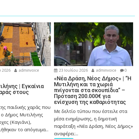
 2026
adminvoice
23 Ιουλίου 2026
adminvoice
0
«Νέα Δράση, Νέος Δήμος» | “Η
Μυτιλήνη και τα χωριά
λήνης | Εγκαίνια
πνίγονται στα σκουπίδια” –
χαράς στους
Πρόταση 200.000€ για
ενίσχυση της καθαριότητας
της παιδικής χαράς που
Με δελτίο τύπου που έστειλε στα
 ο Δήμος Μυτιλήνης
μέσα ενημέρωσης, η δημοτική
χες (Καγιάνι),
παράταξη «Νέα Δράση, Νέος Δήμος»
ήθηκαν το απόγευμα...
αναφέρει:...