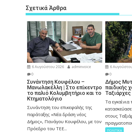
Σχετικά Άρθρα
6 Αυγούστου 2026
adminvoice
6 Αυγούστου
0
0
Συνάντηση Κουφέλου –
Δήμος Μυτι
Μανωλακέλλη | Στο επίκεντρο
παιδικής 
το παλιό Κολυμβητήριο και το
Ταξιάρχες
Κτηματολόγιο
Tα εγκαίνια 
Συνάντηση του επικεφαλής της
κατασκεύασε
παράταξης «Νέα δράση νέος
στους Ταξιάρ
Δήμος», Πανάγου Κουφέλου, με τον
πραγματοποι
Πρόεδρο του ΤΕΕ...
ΠΟΛΙΤΙΚΑ