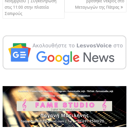
άρθρων
Νοεμβρίου | Συγκέντρωση
βρέθηκε νεκρός στο
στις 11:00 στην πλατεία
Μεταγωγών της Πάτρας
Σαπφούς