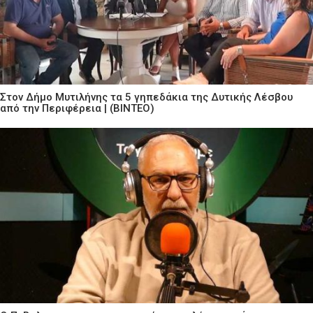
Στον Δήμο Μυτιλήνης τα 5 γηπεδάκια της Δυτικής Λέσβου
από την Περιφέρεια | (ΒΙΝΤΕΟ)