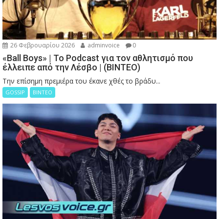
26 Φεβρουαρίου 2026
adminvoice
0
«Ball Boys» | Το Podcast για τον αθλητισμό που
έλλειπε από την Λέσβο | (ΒΙΝΤΕΟ)
Την επίσημη πρεμιέρα του έκανε χθές το βράδυ...
GOSSIP
ΒΙΝΤΕΟ