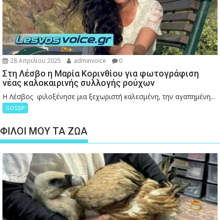
28 Απριλίου 2025
adminvoice
0
Στη Λέσβο η Μαρία Κορινθίου για φωτογράφιση
νέας καλοκαιρινής συλλογής ρούχων
Η Λέσβος φιλοξένησε μια ξεχωριστή καλεσμένη, την αγαπημένη...
GOSSIP
ΦΙΛΟΙ ΜΟΥ ΤΑ ΖΩΑ