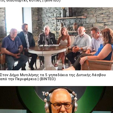
τις διάσπαρτες εστίες | (ΒΙΝΤΕΟ)
Στον Δήμο Μυτιλήνης τα 5 γηπεδάκια της Δυτικής Λέσβου
από την Περιφέρεια | (ΒΙΝΤΕΟ)