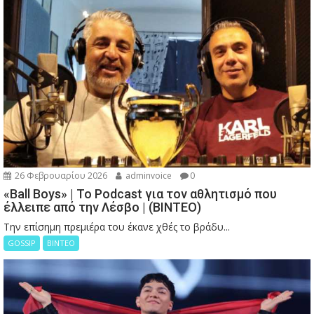
26 Φεβρουαρίου 2026
adminvoice
0
«Ball Boys» | Το Podcast για τον αθλητισμό που
έλλειπε από την Λέσβο | (ΒΙΝΤΕΟ)
Την επίσημη πρεμιέρα του έκανε χθές το βράδυ...
GOSSIP
ΒΙΝΤΕΟ