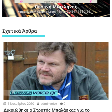
Σχετικά Άρθρα
6 Νοεμβρίου 2020
adminvoice
0
Δικαιώθηκε ο Στρατής Μπαλάσκας για το