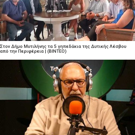
Στον Δήμο Μυτιλήνης τα 5 γηπεδάκια της Δυτικής Λέσβου
από την Περιφέρεια | (ΒΙΝΤΕΟ)