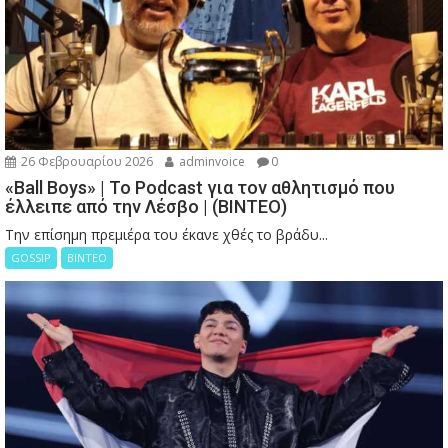
26 Φεβρουαρίου 2026
adminvoice
0
«Ball Boys» | Το Podcast για τον αθλητισμό που
έλλειπε από την Λέσβο | (ΒΙΝΤΕΟ)
Την επίσημη πρεμιέρα του έκανε χθές το βράδυ...
GOSSIP
ΒΙΝΤΕΟ