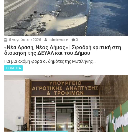
6 Αυγούστου 2026
adminvoice
0
«Νέα Δράση, Νέος Δήμος» | Σφοδρή κριτική στη
διοίκηση της ΔΕΥΑΛ και του Δήμου
Για μια ακόμη φορά οι δημότες της Μυτιλήνης,...
ΠΟΛΙΤΙΚΑ