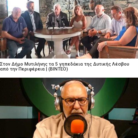
Στον Δήμο Μυτιλήνης τα 5 γηπεδάκια της Δυτικής Λέσβου
από την Περιφέρεια | (ΒΙΝΤΕΟ)