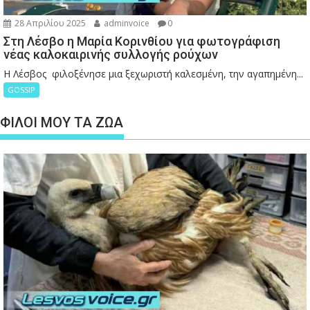
28 Απριλίου 2025
adminvoice
0
Στη Λέσβο η Μαρία Κορινθίου για φωτογράφιση
νέας καλοκαιρινής συλλογής ρούχων
Η Λέσβος φιλοξένησε μια ξεχωριστή καλεσμένη, την αγαπημένη...
GOSSIP
ΦΙΛΟΙ ΜΟΥ ΤΑ ΖΩΑ