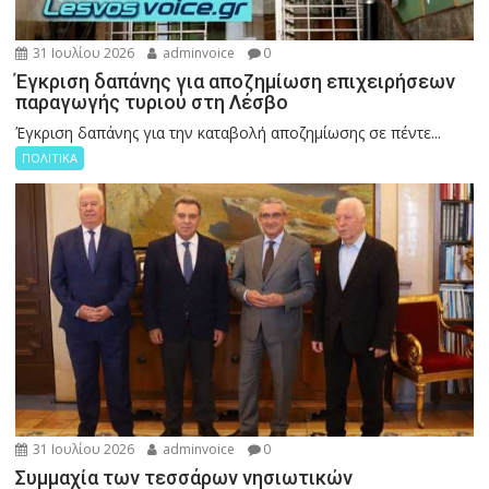
31 Ιουλίου 2026
adminvoice
0
Έγκριση δαπάνης για αποζημίωση επιχειρήσεων
παραγωγής τυριού στη Λέσβο
Έγκριση δαπάνης για την καταβολή αποζημίωσης σε πέντε...
ΠΟΛΙΤΙΚΑ
31 Ιουλίου 2026
adminvoice
0
Συμμαχία των τεσσάρων νησιωτικών