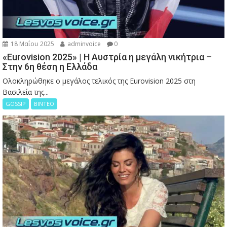
18 Μαΐου 2025
adminvoice
0
«Eurovision 2025» | Η Αυστρία η μεγάλη νικήτρια –
Στην 6η θέση η Ελλάδα
Ολοκληρώθηκε ο μεγάλος τελικός της Eurovision 2025 στη
Βασιλεία της...
GOSSIP
ΒΙΝΤΕΟ