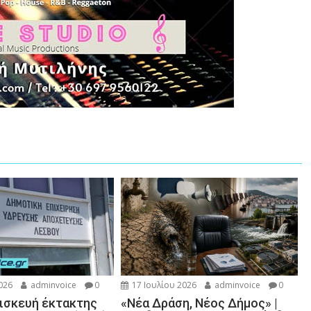
026
adminvoice
0
17 Ιουλίου 2026
adminvoice
0
πισκευή έκτακτης
«Νέα Δράση, Νέος Δήμος» |