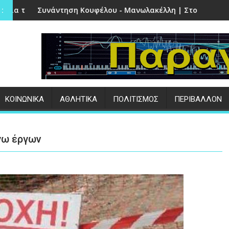
έτρα
Κουφέλου - Μανωλακέλλη | Στο επίκεντρο το παλιό Κολυμβητ
Επιτυχημένες οι εκδ
:
ΚΟΙΝΩΝΙΚΑ
ΑΘΛΗΤΙΚΑ
ΠΟΛΙΤΙΣΜΟΣ
ΠΕΡΙΒΑΛΛΟΝ
γω έργων