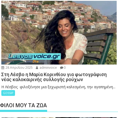
28 Απριλίου 2025
adminvoice
0
Στη Λέσβο η Μαρία Κορινθίου για φωτογράφιση
νέας καλοκαιρινής συλλογής ρούχων
Η Λέσβος φιλοξένησε μια ξεχωριστή καλεσμένη, την αγαπημένη...
GOSSIP
ΦΙΛΟΙ ΜΟΥ ΤΑ ΖΩΑ