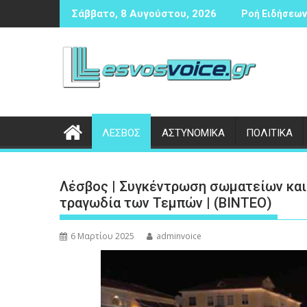
Περάστε
ρισης
ία σε βάρος 23χρονου ημεδαπού για τροχαίο στην Πέτρα
Συνάντηση Κουφέλο
Σάββατο, 8 Αυγούστου, 2026
Ροή Ειδήσεων 
στο
περιεχόμενο
ΛΕΣΒΟΣ
ΑΣΤΥΝΟΜΙΚΑ
ΠΟΛΙΤΙΚΑ
Λέσβος | Συγκέντρωση σωματείων και
τραγωδία των Τεμπών | (ΒΙΝΤΕΟ)
6 Μαρτίου 2025
adminvoice