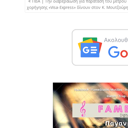
ΠΒΑ | Την διαβεβαίωση για παράταση του μέτρου
άρθρων
χορήγησης «Visa-Express» δίνουν στον Κ. Μουτζούρ