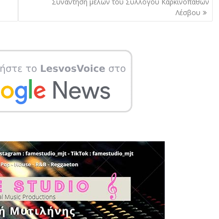
Συνάντηση μελών του Συλλόγου Καρκινοπαθών
η
Λέσβου