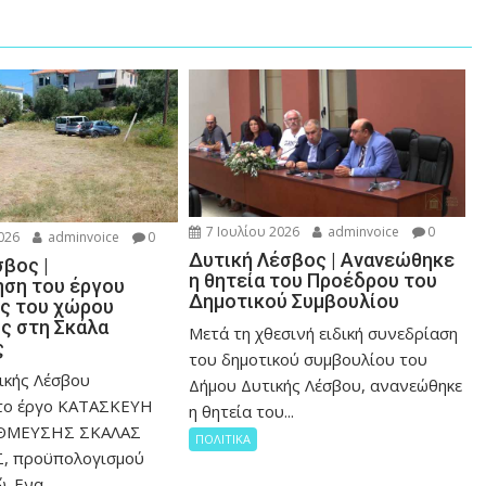
7 Ιουλίου 2026
adminvoice
0
026
adminvoice
0
Δυτική Λέσβος | Ανανεώθηκε
βος |
η θητεία του Προέδρου του
ση του έργου
Δημοτικού Συμβουλίου
ς του χώρου
ς στη Σκάλα
Μετά τη χθεσινή ειδική συνεδρίαση
ς
του δημοτικού συμβουλίου του
ικής Λέσβου
Δήμου Δυτικής Λέσβου, ανανεώθηκε
 το έργο ΚΑΤΑΣΚΕΥΗ
η θητεία του...
ΘΜΕΥΣΗΣ ΣΚΑΛΑΣ
ΠΟΛΙΤΙΚΑ
, προϋπολογισμού
. Ενα...