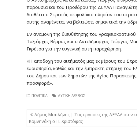
παρουσία και του Προέδρου της ΔΕΥΑΛ Παναγιώτη
διαθέτει ο Στρατός σε φυλάκιο πλησίον του στρα
αυτής αναμένεται να βελτιώσει σημαντικά την ύδρε
Εν αναμονή της διευθέτησης του γραφειοκρατικού
Ταξιάρχης Βέρρος και ο Αντιδήμαρχος Γιώργος Μα
Γκρέτσα για την ευγενική αυτή παραχώρηση.
«Η αποδοχή του αιτήματός μας εκ μέρους του Στρα
ευαισθησία, καθώς και την έμπρακτη στήριξη του Ε
του Δήμου και των δημοτών της Αγίας Παρασκευής,
προσφορά».
ΠΟΛΙΤΙΚΑ
ΔΥΤΙΚΗ ΛΕΣΒΟΣ
Πλοήγηση
Δήμος Μυτιλήνης | Στις εργασίες της ΔΕΥΑΛ στην 
άρθρων
Κομνηνάκη ο Π. Χριστόφας