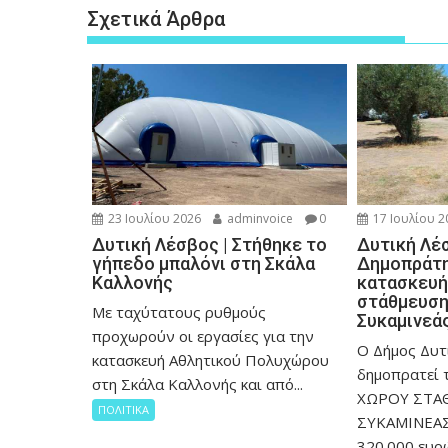
Σχετικά Άρθρα
23 Ιουλίου 2026
adminvoice
0
17 Ιουλίου 2
Δυτική Λέσβος | Στήθηκε το
Δυτική Λέσ
γήπεδο μπαλόνι στη Σκάλα
Δημοπράτη
Καλλονής
κατασκευή
στάθμευση
Με ταχύτατους ρυθμούς
Συκαμινεά
προχωρούν οι εργασίες για την
Ο Δήμος Δυτ
κατασκευή Αθλητικού Πολυχώρου
δημοπρατεί
στη Σκάλα Καλλονής και από...
ΧΩΡΟΥ ΣΤΑ
ΠΟΛΙΤΙΚΑ
ΣΥΚΑΜΙΝΕΑΣ
320.000 ευρώ