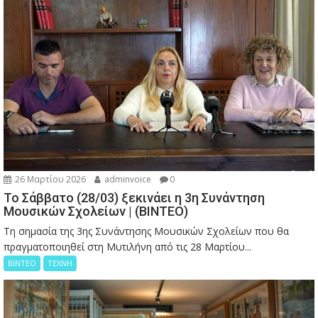
26 Μαρτίου 2026
adminvoice
0
Το Σάββατο (28/03) ξεκινάει η 3η Συνάντηση
Μουσικών Σχολείων | (ΒΙΝΤΕΟ)
Τη σημασία της 3ης Συνάντησης Μουσικών Σχολείων που θα
πραγματοποιηθεί στη Μυτιλήνη από τις 28 Μαρτίου...
ΒΙΝΤΕΟ
ΤΕΧΝΗ