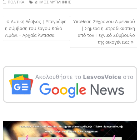
ΠΟΛΙΤΙΚΑ
ΔΗΜΟΣ ΜΥΤΙΛΗΝΗΣ
Πλοήγηση
Δυτική Λέσβος | Υπεγράφη
Υπόθεση 29χρονου Λιμενικού
άρθρων
η σύμβαση του έργου Καλό
| Σήμερα η ιατροδικαστική
Λιμάνι – Αρχαία Άντισσα
από τον Τεχνικό Σύμβουλο
της οικογένειας