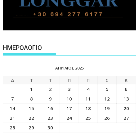
ΗΜΕΡΟΛΟΓΙΟ
ΑΠΡΊΛΙΟΣ 2025
Δ
Τ
Τ
Π
Π
Σ
Κ
1
2
3
4
5
6
7
8
9
10
11
12
13
14
15
16
17
18
19
20
21
22
23
24
25
26
27
28
29
30