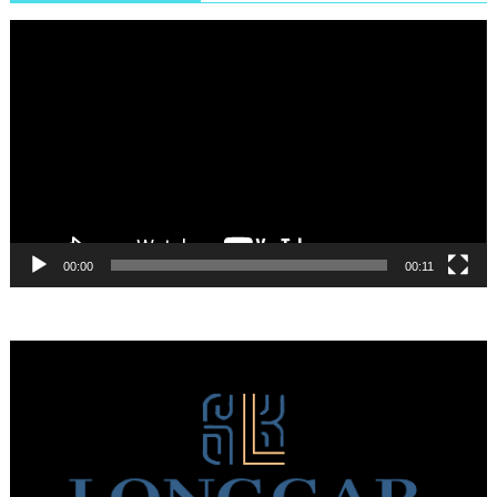
Πρόγραμμα
Αναπαραγωγής
Βίντεο
00:00
00:11