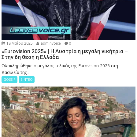
18 Μαΐου 2025
adminvoice
0
«Eurovision 2025» | Η Αυστρία η μεγάλη νικήτρια –
Στην 6η θέση η Ελλάδα
Ολοκληρώθηκε ο μεγάλος τελικός της Eurovision 2025 στη
Βασιλεία της...
GOSSIP
ΒΙΝΤΕΟ