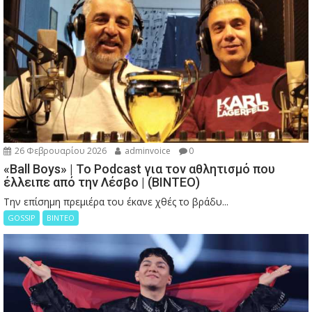
26 Φεβρουαρίου 2026
adminvoice
0
«Ball Boys» | Το Podcast για τον αθλητισμό που
έλλειπε από την Λέσβο | (ΒΙΝΤΕΟ)
Την επίσημη πρεμιέρα του έκανε χθές το βράδυ...
GOSSIP
ΒΙΝΤΕΟ