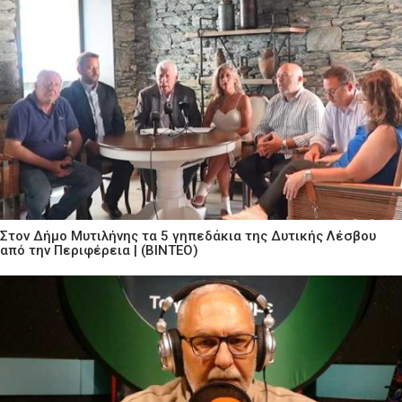
Στον Δήμο Μυτιλήνης τα 5 γηπεδάκια της Δυτικής Λέσβου
από την Περιφέρεια | (ΒΙΝΤΕΟ)