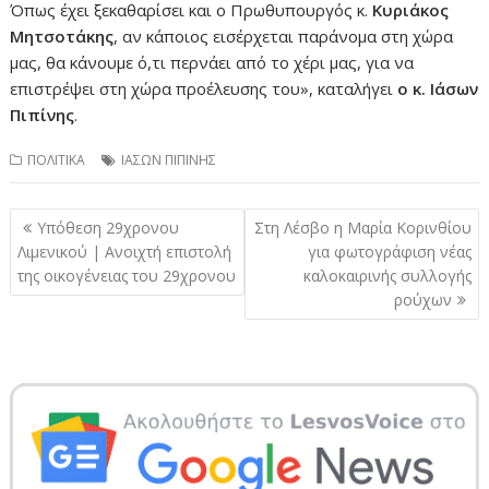
Όπως έχει ξεκαθαρίσει και ο Πρωθυπουργός κ.
Κυριάκος
Μητσοτάκης
, αν κάποιος εισέρχεται παράνομα στη χώρα
μας, θα κάνουμε ό,τι περνάει από το χέρι μας, για να
επιστρέψει στη χώρα προέλευσης του», καταλήγει
ο κ. Ιάσων
Πιπίνης
.
ΠΟΛΙΤΙΚΑ
ΙΑΣΩΝ ΠΙΠΙΝΗΣ
Πλοήγηση
Υπόθεση 29χρονου
Στη Λέσβο η Μαρία Κορινθίου
άρθρων
Λιμενικού | Ανοιχτή επιστολή
για φωτογράφιση νέας
της οικογένειας του 29χρονου
καλοκαιρινής συλλογής
ρούχων