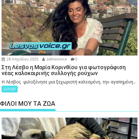
28 Απριλίου 2025
adminvoice
0
Στη Λέσβο η Μαρία Κορινθίου για φωτογράφιση
νέας καλοκαιρινής συλλογής ρούχων
Η Λέσβος φιλοξένησε μια ξεχωριστή καλεσμένη, την αγαπημένη...
GOSSIP
ΦΙΛΟΙ ΜΟΥ ΤΑ ΖΩΑ