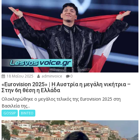
18 Μαΐου 2025
adminvoice
0
«Eurovision 2025» | Η Αυστρία η μεγάλη νικήτρια –
Στην 6η θέση η Ελλάδα
Ολοκληρώθηκε ο μεγάλος τελικός της Eurovision 2025 στη
Βασιλεία της...
GOSSIP
ΒΙΝΤΕΟ