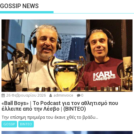
GOSSIP NEWS
26 Φεβρουαρίου 2026
adminvoice
0
«Ball Boys» | Το Podcast για τον αθλητισμό που
έλλειπε από την Λέσβο | (ΒΙΝΤΕΟ)
Την επίσημη πρεμιέρα του έκανε χθές το βράδυ...
GOSSIP
ΒΙΝΤΕΟ