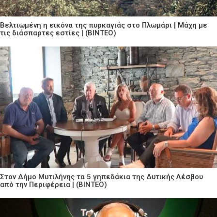
Βελτιωμένη η εικόνα της πυρκαγιάς στο Πλωμάρι | Μάχη με
τις διάσπαρτες εστίες | (ΒΙΝΤΕΟ)
Στον Δήμο Μυτιλήνης τα 5 γηπεδάκια της Δυτικής Λέσβου
από την Περιφέρεια | (ΒΙΝΤΕΟ)