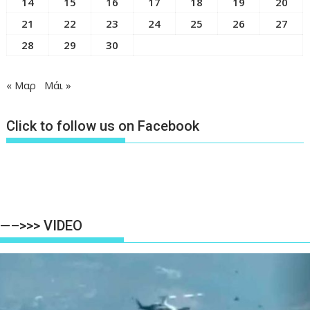
14
15
16
17
18
19
20
21
22
23
24
25
26
27
28
29
30
« Μαρ
Μάι »
Click to follow us on Facebook
—–>>> VIDEO