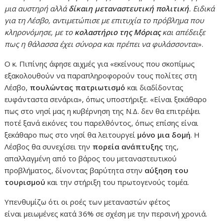
μια αυστηρή αλλά
δίκαιη μεταναστευτική πολιτική
. Ειδικά
για τη Λέσβο, αντιμετώπισε με επιτυχία το πρόβλημα που
κληρονόμησε, με το
κολαστήριο της Μόριας
και απέδειξε
πως η θάλασσα έχει σύνορα και πρέπει να φυλάσσονται
».
Ο κ. Πιπίνης άφησε αιχμές για «εκείνους που σκοπίμως
εξακολουθούν να παραπληροφορούν τους πολίτες στη
Λέσβο,
πουλώντας πατριωτισμό
και διαδίδοντας
ευφάνταστα σενάρια», όπως υποστήριξε. «Είναι ξεκάθαρο
πως στο νησί μας η κυβέρνηση της Ν.Δ. δεν θα επιτρέψει
ποτέ ξανά εικόνες του παρελθόντος, όπως επίσης είναι
ξεκάθαρο πως στο νησί θα λειτουργεί
μόνο μια δομή
. Η
Λέσβος θα συνεχίσει την
πορεία ανάπτυξης
της,
απαλλαγμένη από το βάρος του μεταναστευτικού
προβλήματος, δίνοντας βαρύτητα στην
αύξηση του
τουρισμού
και την στήριξη του πρωτογενούς τομέα.
Υπενθυμίζω ότι οι ροές των μεταναστών φέτος
είναι μειωμένες κατά 36% σε σχέση με την περσινή χρονιά.