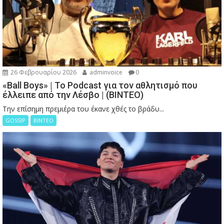
26 Φεβρουαρίου 2026
adminvoice
0
«Ball Boys» | Το Podcast για τον αθλητισμό που
έλλειπε από την Λέσβο | (ΒΙΝΤΕΟ)
Την επίσημη πρεμιέρα του έκανε χθές το βράδυ...
GOSSIP
ΒΙΝΤΕΟ