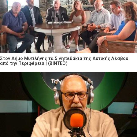
Στον Δήμο Μυτιλήνης τα 5 γηπεδάκια της Δυτικής Λέσβου
από την Περιφέρεια | (ΒΙΝΤΕΟ)