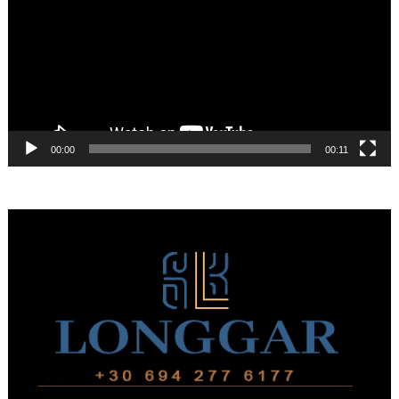
Βίντεο
00:00
00:11