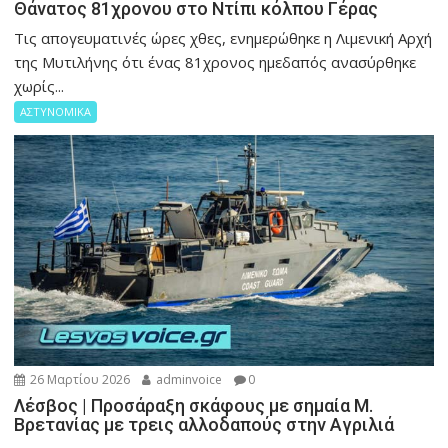
Θάνατος 81χρονου στο Ντίπι κόλπου Γέρας
Τις απογευματινές ώρες χθες, ενημερώθηκε η Λιμενική Αρχή
της Μυτιλήνης ότι ένας 81χρονος ημεδαπός ανασύρθηκε
χωρίς...
ΑΣΤΥΝΟΜΙΚΑ
26 Μαρτίου 2026
adminvoice
0
Λέσβος | Προσάραξη σκάφους με σημαία Μ.
Βρετανίας με τρεις αλλοδαπούς στην Αγριλιά