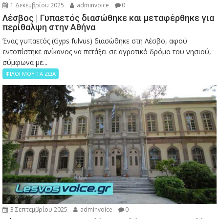
1 Δεκεμβρίου 2025
adminvoice
0
Λέσβος | Γυπαετός διασώθηκε και μεταφέρθηκε για
περίθαλψη στην Αθήνα
Ένας γυπαετός (Gyps fulvus) διασώθηκε στη Λέσβο, αφού
εντοπίστηκε ανίκανος να πετάξει σε αγροτικό δρόμο του νησιού,
σύμφωνα με...
ΦΙΛΟΙ ΜΟΥ ΤΑ ΖΩΑ
3 Σεπτεμβρίου 2025
adminvoice
0