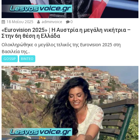
18 Μαΐου 2025
adminvoice
0
«Eurovision 2025» | Η Αυστρία η μεγάλη νικήτρια –
Στην 6η θέση η Ελλάδα
Ολοκληρώθηκε ο μεγάλος τελικός της Eurovision 2025 στη
Βασιλεία της...
GOSSIP
ΒΙΝΤΕΟ