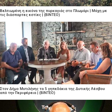
Βελτιωμένη η εικόνα της πυρκαγιάς στο Πλωμάρι | Μάχη με
τις διάσπαρτες εστίες | (ΒΙΝΤΕΟ)
Στον Δήμο Μυτιλήνης τα 5 γηπεδάκια της Δυτικής Λέσβου
από την Περιφέρεια | (ΒΙΝΤΕΟ)