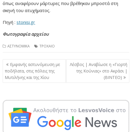
όπως αναφέρουν μάρτυρες που βρέθηκαν μπροστά στη
σκηνή του ατυχήματος.
Πηγή :
stonisi.gr
Φωτογραφία αρχείου
ΑΣΤΥΝΟΜΙΚΑ
ΤΡΟΧΑΙΟ
Πλοήγηση
Εμφανής αστυνόμευση με
Λέσβος | Αναβίωσε η «Γιορτή
άρθρων
ποδήλατα, στις πόλεις της
της Κούνιας» στο Ακράσι |
Μυτιλήνης και της Χίου
(ΒΙΝΤΕΟ)