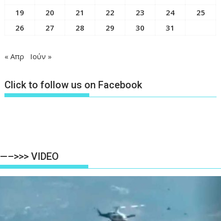
19
20
21
22
23
24
25
26
27
28
29
30
31
« Απρ
Ιούν »
Click to follow us on Facebook
—–>>> VIDEO