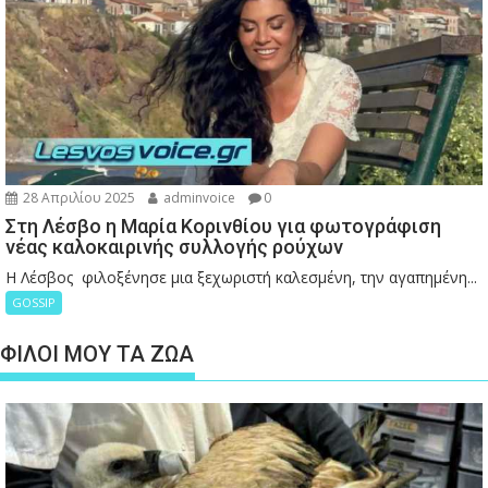
28 Απριλίου 2025
adminvoice
0
Στη Λέσβο η Μαρία Κορινθίου για φωτογράφιση
νέας καλοκαιρινής συλλογής ρούχων
Η Λέσβος φιλοξένησε μια ξεχωριστή καλεσμένη, την αγαπημένη...
GOSSIP
ΦΙΛΟΙ ΜΟΥ ΤΑ ΖΩΑ