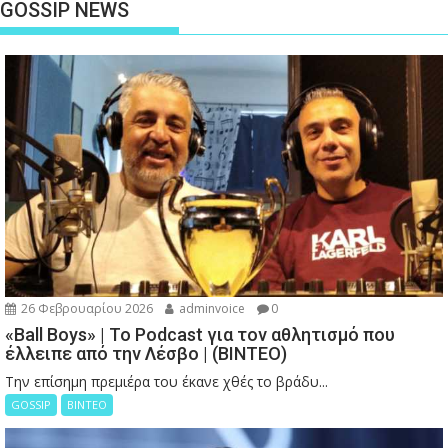
GOSSIP NEWS
26 Φεβρουαρίου 2026
adminvoice
0
«Ball Boys» | Το Podcast για τον αθλητισμό που
έλλειπε από την Λέσβο | (ΒΙΝΤΕΟ)
Την επίσημη πρεμιέρα του έκανε χθές το βράδυ...
GOSSIP
ΒΙΝΤΕΟ