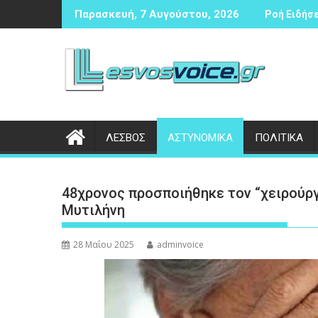
Περάστε
έζιας αντισφαίρισης
Δικογραφία σε βάρος 23χρονου ημεδαπού για τροχαίο
Συν
Παρασκευή, 7 Αυγούστου, 2026
Ροή Ειδήσε
στο
περιεχόμενο
ΛΕΣΒΟΣ
ΑΣΤΥΝΟΜΙΚΑ
ΠΟΛΙΤΙΚΑ
48χρονος προσποιήθηκε τον “χειρούργ
Μυτιλήνη
28 Μαΐου 2025
adminvoice