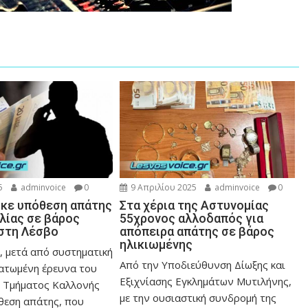
5
adminvoice
0
9 Απριλίου 2025
adminvoice
0
ηκε υπόθεση απάτης
Στα χέρια της Αστυνομίας
λίας σε βάρος
55χρονος αλλοδαπός για
στη Λέσβο
απόπειρα απάτης σε βάρος
ηλικιωμένης
, μετά από συστηματική
Από την Υποδιεύθυνση Δίωξης και
τατωμένη έρευνα του
Εξιχνίασης Εγκλημάτων Μυτιλήνης,
 Τμήματος Καλλονής
με την ουσιαστική συνδρομή της
θεση απάτης, που