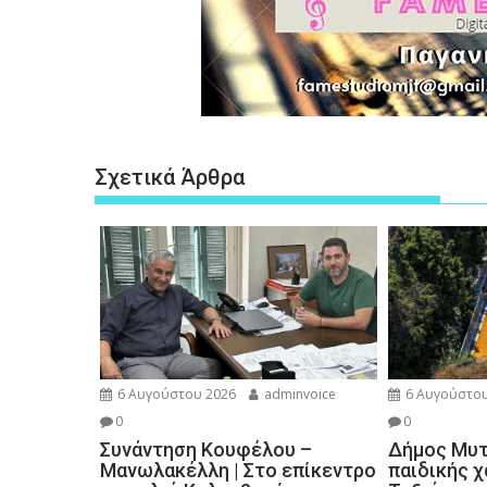
Σχετικά Άρθρα
6 Αυγούστου 2026
adminvoice
6 Αυγούστου
0
0
Συνάντηση Κουφέλου –
Δήμος Μυτι
Μανωλακέλλη | Στο επίκεντρο
παιδικής 