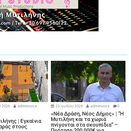
 2026
adminvoice
23 Ιουλίου 2026
adminvoice
0
«Νέα Δράση, Νέος Δήμος» | “Η
Μυτιλήνη και τα χωριά
λήνης | Εγκαίνια
πνίγονται στα σκουπίδια” –
χαράς στους
Πρόταση 200.000€ για