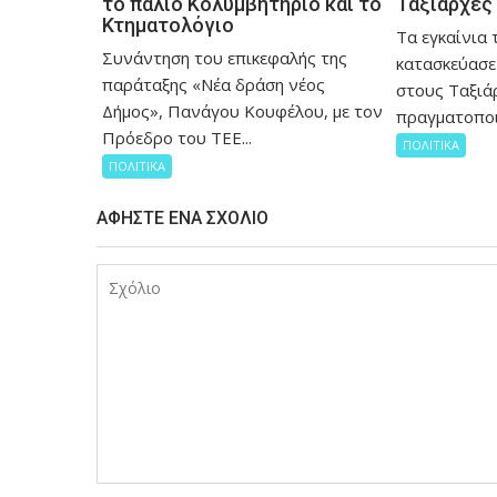
το παλιό Κολυμβητήριο και το
Ταξιάρχες
Κτηματολόγιο
Tα εγκαίνια 
Συνάντηση του επικεφαλής της
κατασκεύασε
παράταξης «Νέα δράση νέος
στους Ταξιάρ
Δήμος», Πανάγου Κουφέλου, με τον
πραγματοποι
Πρόεδρο του ΤΕΕ...
ΠΟΛΙΤΙΚΑ
ΠΟΛΙΤΙΚΑ
ΑΦΉΣΤΕ ΈΝΑ ΣΧΌΛΙΟ