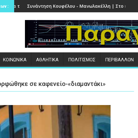
ν Πέτρα
η Κουφέλου - Μανωλακέλλη | Στο επίκεντρο το παλιό Κολυμ
Επιτυχημένες οι ε
ων :
ΚΟΙΝΩΝΙΚΑ
ΑΘΛΗΤΙΚΑ
ΠΟΛΙΤΙΣΜΟΣ
ΠΕΡΙΒΑΛΛΟΝ
μορφώθηκε σε καφενείο-«διαμαντάκι»