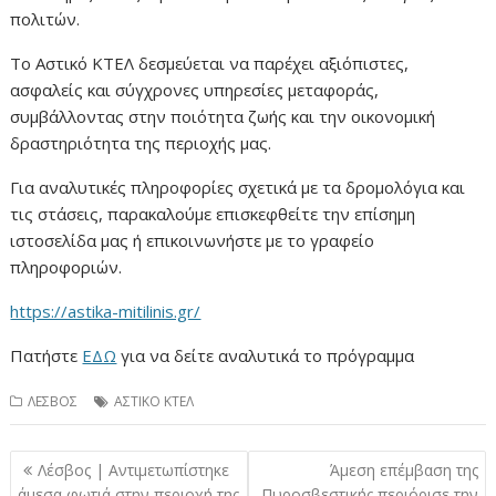
πολιτών.
Το Αστικό ΚΤΕΛ δεσμεύεται να παρέχει αξιόπιστες,
ασφαλείς και σύγχρονες υπηρεσίες μεταφοράς,
συμβάλλοντας στην ποιότητα ζωής και την οικονομική
δραστηριότητα της περιοχής μας.
Για αναλυτικές πληροφορίες σχετικά με τα δρομολόγια και
τις στάσεις, παρακαλούμε επισκεφθείτε την επίσημη
ιστοσελίδα μας ή επικοινωνήστε με το γραφείο
πληροφοριών.
https://astika-mitilinis.gr/
Πατήστε
ΕΔΩ
για να δείτε αναλυτικά το πρόγραμμα
ΛΕΣΒΟΣ
ΑΣΤΙΚΟ ΚΤΕΛ
Πλοήγηση
Λέσβος | Αντιμετωπίστηκε
Άμεση επέμβαση της
άρθρων
άμεσα φωτιά στην περιοχή της
Πυροσβεστικής περιόρισε την