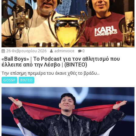
26 Φεβρουαρίου 2026
adminvoice
0
«Ball Boys» | Το Podcast για τον αθλητισμό που
έλλειπε από την Λέσβο | (ΒΙΝΤΕΟ)
Την επίσημη πρεμιέρα του έκανε χθές το βράδυ...
GOSSIP
ΒΙΝΤΕΟ