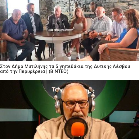
Στον Δήμο Μυτιλήνης τα 5 γηπεδάκια της Δυτικής Λέσβου
από την Περιφέρεια | (ΒΙΝΤΕΟ)