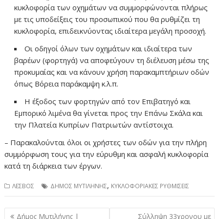
κυκλοφορία των οχημάτων να συμμορφώνονται πλήρως
με τις υποδείξεις του προσωπικού που θα ρυθμίζει τη
κυκλοφορία, επιδεικνύοντας ιδιαίτερα μεγάλη προσοχή.
Οι οδηγοί όλων των οχημάτων και ιδιαίτερα των
βαρέων (φορτηγά) να αποφεύγουν τη διέλευση μέσω της
προκυμαίας και να κάνουν χρήση παρακαμπτήριων οδών
όπως Βόρεια παράκαμψη κ.λ.π.
Η έξοδος των φορτηγών από τον Επιβατηγό και
Εμπορικό λιμένα θα γίνεται προς την Επάνω Σκάλα και
την Πλατεία Κυπρίων Πατριωτών αντίστοιχα.
– Παρακαλούνται όλοι οι χρήστες των οδών για την πλήρη
συμμόρφωση τους για την εύρυθμη και ασφαλή κυκλοφορία
κατά τη διάρκεια των έργων.
,
ΛΕΣΒΟΣ
ΔΗΜΟΣ ΜΥΤΙΛΗΝΗΣ
ΚΥΚΛΟΦΟΡΙΑΚΕΣ ΡΥΘΜΙΣΕΙΣ
Πλοήγηση
Δήμος Μυτιλήνης |
Σύλληψη 33χρονου με