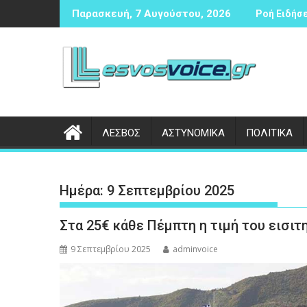
Περάστε
ζιας αντισφαίρισης
Δικογραφία σε βάρος 23χρονου ημεδαπού για τροχαίο 
Συνά
Παρασκευή, 7 Αυγούστου, 2026
Ροή Ειδήσε
στο
περιεχόμενο
ΛΕΣΒΟΣ
ΑΣΤΥΝΟΜΙΚΑ
ΠΟΛΙΤΙΚΑ
Ημέρα:
9 Σεπτεμβρίου 2025
Στα 25€ κάθε Πέμπτη η τιμή του εισιτ
9 Σεπτεμβρίου 2025
adminvoice