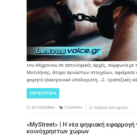
του 66χρονου σε αστυνομικές Αρχές, σύμφωνα με τ
Μυτιλήνης, άτομο αγνώστων στοιχείων, αφαίρεσε α
φορητό ηλεκτρονικό υπολογιστή, -2- τραπεζικές κ
ΠΕΡΙΣΣΌΤΕΡΑ
ΑΣΤΥΝΟΜΙΚΑ
ΣΥΛΛΗΨΗ
Αφήστε ένα σχόλιο
«MyStreet» | Η νέα ψηφιακή εφαρμογή 
κοινόχρηστων χώρων