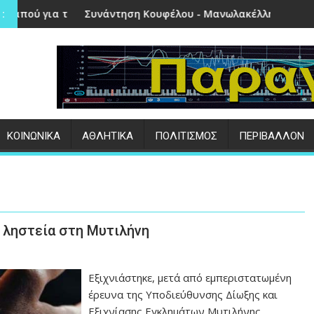
στην Πέτρα
ντηση Κουφέλου - Μανωλακέλλη | Στο επίκεντρο το παλιό Κο
Επιτυχημένες ο
:
ΚΟΙΝΩΝΙΚΑ
ΑΘΛΗΤΙΚΑ
ΠΟΛΙΤΙΣΜΟΣ
ΠΕΡΙΒΑΛΛΟΝ
 ληστεία στη Μυτιλήνη
Εξιχνιάστηκε, μετά από εμπεριστατωμένη
έρευνα της Υποδιεύθυνσης Δίωξης και
Εξιχνίασης Εγκλημάτων Μυτιλήνης,