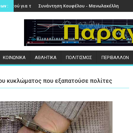
 στην Πέτρα
άντηση Κουφέλου - Μανωλακέλλη | Στο επίκεντρο το παλιό Κ
Επιτυχημένες 
ων :
ΚΟΙΝΩΝΙΚΑ
ΑΘΛΗΤΙΚΑ
ΠΟΛΙΤΙΣΜΟΣ
ΠΕΡΙΒΑΛΛΟΝ
ου κυκλώματος που εξαπατούσε πολίτες