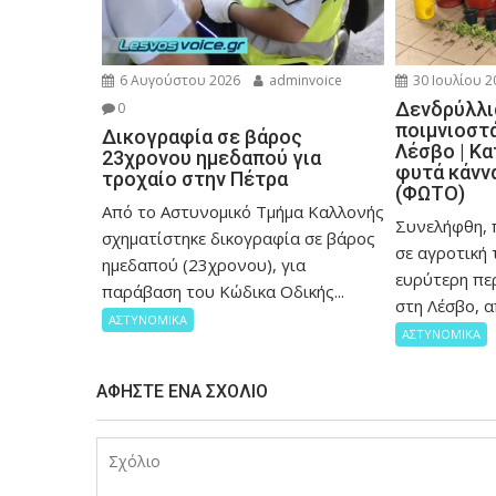
6 Αυγούστου 2026
adminvoice
30 Ιουλίου 2
Δενδρύλλι
0
ποιμνιοστ
Δικογραφία σε βάρος
Λέσβο | Κ
23χρονου ημεδαπού για
φυτά κάννα
τροχαίο στην Πέτρα
(ΦΩΤΟ)
Από το Αστυνομικό Τμήμα Καλλονής
Συνελήφθη, 
σχηματίστηκε δικογραφία σε βάρος
σε αγροτική
ημεδαπού (23χρονου), για
ευρύτερη πε
παράβαση του Κώδικα Οδικής...
στη Λέσβο, α
ΑΣΤΥΝΟΜΙΚΑ
ΑΣΤΥΝΟΜΙΚΑ
ΑΦΉΣΤΕ ΈΝΑ ΣΧΌΛΙΟ