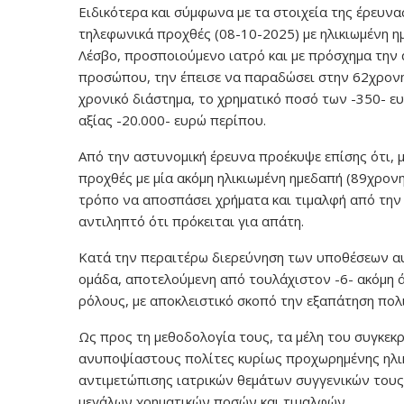
Ειδικότερα και σύμφωνα με τα στοιχεία της έρευν
τηλεφωνικά προχθές (08-10-2025) με ηλικιωμένη η
Λέσβο, προσποιούμενο ιατρό και με πρόσχημα την 
προσώπου, την έπεισε να παραδώσει στην 62χρονη 
χρονικό διάστημα, το χρηματικό ποσό των -350- ευ
αξίας -20.000- ευρώ περίπου.
Από την αστυνομική έρευνα προέκυψε επίσης ότι, 
προχθές με μία ακόμη ηλικιωμένη ημεδαπή (89χρονη
τρόπο να αποσπάσει χρήματα και τιμαλφή από την 
αντιληπτό ότι πρόκειται για απάτη.
Κατά την περαιτέρω διερεύνηση των υποθέσεων αυτ
ομάδα, αποτελούμενη από τουλάχιστον -6- ακόμη άτ
ρόλους, με αποκλειστικό σκοπό την εξαπάτηση πολ
Ως προς τη μεθοδολογία τους, τα μέλη του συγκε
ανυποψίαστους πολίτες κυρίως προχωρημένης ηλικ
αντιμετώπισης ιατρικών θεμάτων συγγενικών του
μεγάλων χρηματικών ποσών και τιμαλφών.