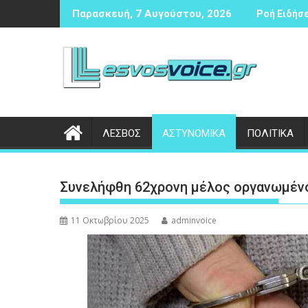
Περάστε
έζιας αντισφαίρισης
Δικογραφία σε βάρος 23χρονου ημεδαπού για τροχαίο
Συν
Παρασκευή, 7 Αυγούστου, 2026
Ροή Ειδήσε
στο
περιεχόμενο
ΛΕΣΒΟΣ
ΑΣΤΥΝΟΜΙΚΑ
ΠΟΛΙΤΙΚΑ
Συνελήφθη 62χρονη μέλος οργανωμέν
11 Οκτωβρίου 2025
adminvoice