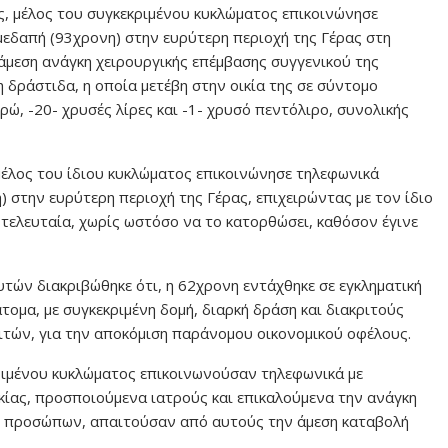
ας, μέλος του συγκεκριμένου κυκλώματος επικοινώνησε
μεδαπή (93χρονη) στην ευρύτερη περιοχή της Γέρας στη
άμεση ανάγκη χειρουργικής επέμβασης συγγενικού της
δράστιδα, η οποία μετέβη στην οικία της σε σύντομο
ρώ, -20- χρυσές λίρες και -1- χρυσό πεντόλιρο, συνολικής
μέλος του ίδιου κυκλώματος επικοινώνησε τηλεφωνικά
) στην ευρύτερη περιοχή της Γέρας, επιχειρώντας με τον ίδιο
τελευταία, χωρίς ωστόσο να το κατορθώσει, καθόσον έγινε
ών διακριβώθηκε ότι, η 62χρονη εντάχθηκε σε εγκληματική
ομα, με συγκεκριμένη δομή, διαρκή δράση και διακριτούς
ιτών, για την αποκόμιση παράνομου οικονομικού οφέλους.
κριμένου κυκλώματος επικοινωνούσαν τηλεφωνικά με
ίας, προσποιούμενα ιατρούς και επικαλούμενα την ανάγκη
ς προσώπων, απαιτούσαν από αυτούς την άμεση καταβολή