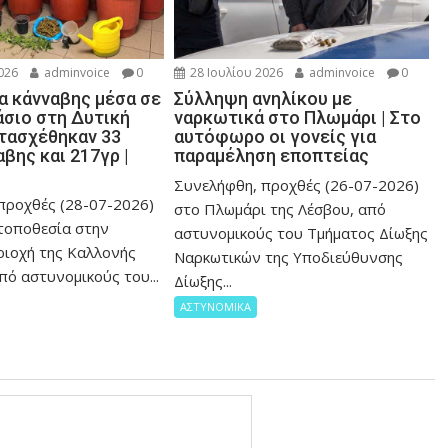
026
adminvoice
0
28 Ιουλίου 2026
adminvoice
0
α κάνναβης μέσα σε
Σύλληψη ανηλίκου με
άσιο στη Δυτική
ναρκωτικά στο Πλωμάρι | Στο
ατασχέθηκαν 33
αυτόφωρο οι γονείς για
βης και 217γρ |
παραμέληση εποπτείας
Συνελήφθη, προχθές (26-07-2026)
προχθές (28-07-2026)
στο Πλωμάρι της Λέσβου, από
 τοποθεσία στην
αστυνομικούς του Τμήματος Δίωξης
ριοχή της Καλλονής
Ναρκωτικών της Υποδιεύθυνσης
πό αστυνομικούς του...
Δίωξης...
ΑΣΤΥΝΟΜΙΚΑ