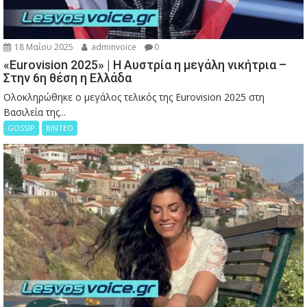
18 Μαΐου 2025
adminvoice
0
«Eurovision 2025» | Η Αυστρία η μεγάλη νικήτρια –
Στην 6η θέση η Ελλάδα
Ολοκληρώθηκε ο μεγάλος τελικός της Eurovision 2025 στη
Βασιλεία της...
GOSSIP
ΒΙΝΤΕΟ