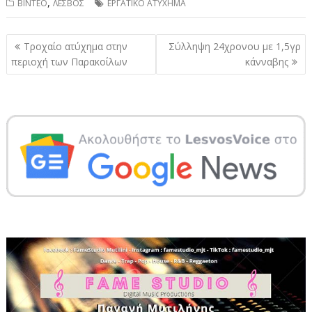
,
ΒΙΝΤΕΟ
ΛΕΣΒΟΣ
ΕΡΓΑΤΙΚΟ ΑΤΥΧΗΜΑ
Πλοήγηση
Τροχαίο ατύχημα στην
Σύλληψη 24χρονου με 1,5γρ
άρθρων
περιοχή των Παρακοίλων
κάνναβης