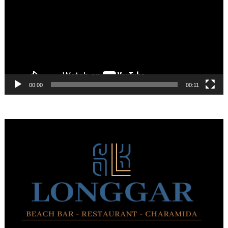
Βίντεο
00:00
00:11