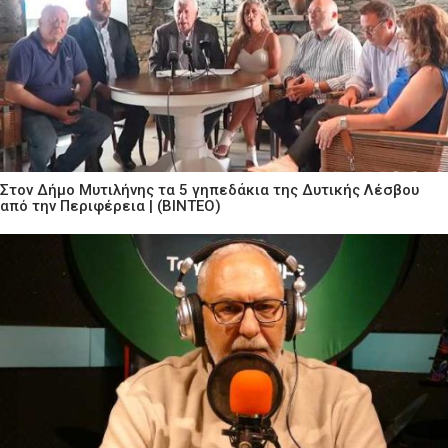
Στον Δήμο Μυτιλήνης τα 5 γηπεδάκια της Δυτικής Λέσβου
από την Περιφέρεια | (ΒΙΝΤΕΟ)