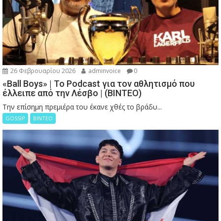
26 Φεβρουαρίου 2026
adminvoice
0
«Ball Boys» | Το Podcast για τον αθλητισμό που
έλλειπε από την Λέσβο | (ΒΙΝΤΕΟ)
Την επίσημη πρεμιέρα του έκανε χθές το βράδυ...
GOSSIP
ΒΙΝΤΕΟ