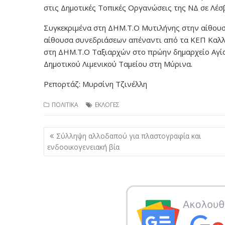
στις Δημοτικές Τοπικές Οργανώσεις της ΝΔ σε Λέσβ
Συγκεκριμένα στη ΔΗΜ.Τ.Ο Μυτιλήνης στην αίθου
αίθουσα συνεδριάσεων απέναντι από τα ΚΕΠ Καλ
στη ΔΗΜ.Τ.Ο Ταξιαρχών στο πρώην δημαρχείο Αγία
Δημοτικού Λιμενικού Ταμείου στη Μύρινα.
Ρεπορτάζ: Μυρσίνη Τζινέλλη
ΠΟΛΙΤΙΚΑ
ΕΚΛΟΓΕΣ
Πλοήγηση
Σύλληψη αλλοδαπού για πλαστογραφία και
άρθρων
ενδοοικογενειακή βία