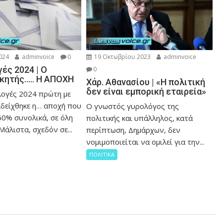
024
adminvoice
0
19 Οκτωβρίου 2023
adminvoice
ές 2024 | Ο
0
ικητής….. Η ΑΠΟΧΗ
Χάρ. Αθανασίου | «Η πολιτική
δεν είναι εμπορική εταιρεία»
λογές 2024 πρώτη με
δείχθηκε η… αποχή που
Ο γνωστός γυρολόγος της
60% συνολικά, σε όλη
πολιτικής και υπάλληλος, κατά
Μάλιστα, σχεδόν σε...
περίπτωση, Δημάρχων, δεν
νομιμοποιείται να ομιλεί για την...
ΠΟΛΙΤΙΚΑ