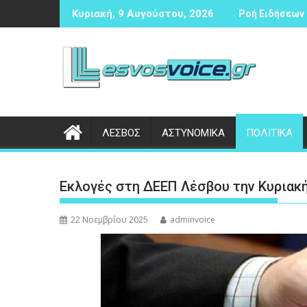
Περάστε
ας αντισφαίρισης
Δικογραφία σε βάρος 23χρονου ημεδαπού για τροχαίο στ
Συνάντ
Κυριακή, 9 Αυγούστου, 2026
Ροή Ειδήσεων 
στο
περιεχόμενο
ΛΕΣΒΟΣ
ΑΣΤΥΝΟΜΙΚΑ
ΠΟΛΙΤΙΚΑ
Εκλογές στη ΔΕΕΠ Λέσβου την Κυριακή
22 Νοεμβρίου 2025
adminvoice