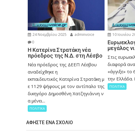
24 Νοεμβρίου 2025
adminvoice
10 Ιουνίου 2
Ευρωεκλογ
0
μεγάλος ν
Η Κατερίνα Στρατάκη νέα
πρόεδρος της Ν.Δ. στη Λέσβο
Στις ευρωεκ
διαφορά ανα
Νέα πρόεδρος της ΔΕΕΠ Λέσβου
«άγγιξε» το 
αναδείχθηκε η
την Ελλάδα. 
εκπαιδευτικός Κατερίνα Στρατάκη μ
ε 1129 ψήφους με τον αντίπαλο της
ΠΟΛΙΤΙΚΑ
δικηγόρο Δημοσθένη Χατζηγιάννη ν
α μένει...
ΠΟΛΙΤΙΚΑ
ΑΦΉΣΤΕ ΈΝΑ ΣΧΌΛΙΟ