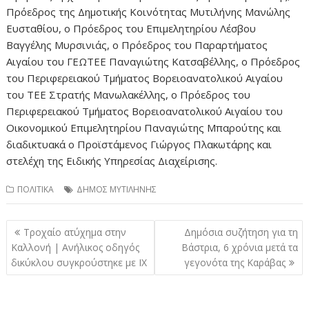
Πρόεδρος της Δημοτικής Κοινότητας Μυτιλήνης Μανώλης
Ευσταθίου, ο Πρόεδρος του Επιμελητηρίου Λέσβου
Βαγγέλης Μυρσινιάς, ο Πρόεδρος του Παραρτήματος
Αιγαίου του ΓΕΩΤΕΕ Παναγιώτης Κατσαβέλλης, ο Πρόεδρος
του Περιφερειακού Τμήματος Βορειοανατολικού Αιγαίου
του ΤΕΕ Στρατής Μανωλακέλλης, ο Πρόεδρος του
Περιφερειακού Τμήματος Βορειοανατολικού Αιγαίου του
Οικονομικού Επιμελητηρίου Παναγιώτης Μπαρούτης και
διαδικτυακά ο Προϊστάμενος Γιώργος Πλακωτάρης και
στελέχη της Ειδικής Υπηρεσίας Διαχείρισης.
ΠΟΛΙΤΙΚΑ
ΔΗΜΟΣ ΜΥΤΙΛΗΝΗΣ
Πλοήγηση
Τροχαίο ατύχημα στην
Δημόσια συζήτηση για τη
άρθρων
Καλλονή | Ανήλικος οδηγός
Βάστρια, 6 χρόνια μετά τα
δικύκλου συγκρούστηκε με ΙΧ
γεγονότα της Καράβας