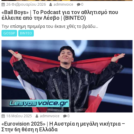
26 Φεβρουαρίου 2026
adminvoice
0
«Ball Boys» | Το Podcast για τον αθλητισμό που
έλλειπε από την Λέσβο | (ΒΙΝΤΕΟ)
Την επίσημη πρεμιέρα του έκανε χθές το βράδυ...
GOSSIP
ΒΙΝΤΕΟ
18 Μαΐου 2025
adminvoice
0
«Eurovision 2025» | Η Αυστρία η μεγάλη νικήτρια –
Στην 6η θέση η Ελλάδα