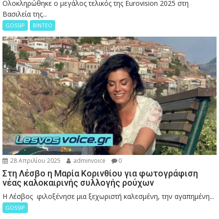
Ολοκληρώθηκε ο μεγάλος τελικός της Eurovision 2025 στη
Βασιλεία της...
GOSSIP
ΒΙΝΤΕΟ
28 Απριλίου 2025
adminvoice
0
Στη Λέσβο η Μαρία Κορινθίου για φωτογράφιση
νέας καλοκαιρινής συλλογής ρούχων
Η Λέσβος φιλοξένησε μια ξεχωριστή καλεσμένη, την αγαπημένη...
GOSSIP