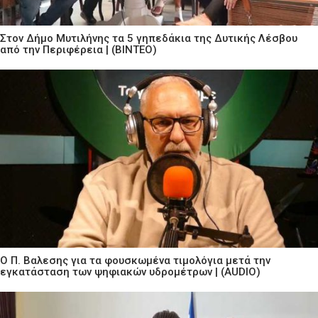
Στον Δήμο Μυτιλήνης τα 5 γηπεδάκια της Δυτικής Λέσβου
από την Περιφέρεια | (ΒΙΝΤΕΟ)
Ο Π. Βαλεσης για τα φουσκωμένα τιμολόγια μετά την
εγκατάσταση των ψηφιακών υδρομέτρων | (AUDIO)