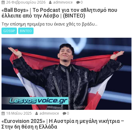
26 Φεβρουαρίου 2026
adminvoice
0
«Ball Boys» | Το Podcast για τον αθλητισμό που
έλλειπε από την Λέσβο | (ΒΙΝΤΕΟ)
Την επίσημη πρεμιέρα του έκανε χθές το βράδυ...
GOSSIP
ΒΙΝΤΕΟ
18 Μαΐου 2025
adminvoice
0
«Eurovision 2025» | Η Αυστρία η μεγάλη νικήτρια –
Στην 6η θέση η Ελλάδα