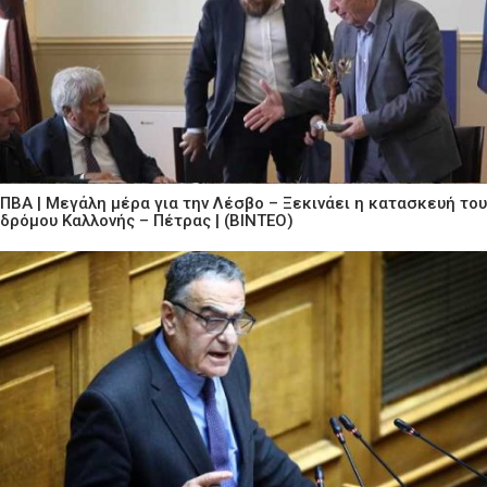
ΠΒΑ | Μεγάλη μέρα για την Λέσβο – Ξεκινάει η κατασκευή του
δρόμου Καλλονής – Πέτρας | (ΒΙΝΤΕΟ)