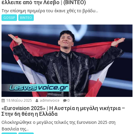
έλλειπε από την Λέσβο | (ΒΙΝΤΕΟ)
Την επίσημη πρεμιέρα του έκανε χθές το βράδυ...
GOSSIP
ΒΙΝΤΕΟ
18 Μαΐου 2025
adminvoice
0
«Eurovision 2025» | Η Αυστρία η μεγάλη νικήτρια –
Στην 6η θέση η Ελλάδα
Ολοκληρώθηκε ο μεγάλος τελικός της Eurovision 2025 στη
Βασιλεία της...