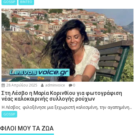
GOSSIP
ΒΙΝΤΕΟ
28 Απριλίου 2025
adminvoice
0
Στη Λέσβο η Μαρία Κορινθίου για φωτογράφιση
νέας καλοκαιρινής συλλογής ρούχων
Η Λέσβος φιλοξένησε μια ξεχωριστή καλεσμένη, την αγαπημένη...
GOSSIP
ΦΙΛΟΙ ΜΟΥ ΤΑ ΖΩΑ