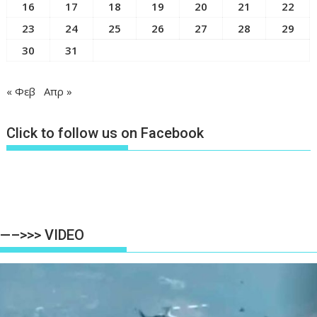
16
17
18
19
20
21
22
23
24
25
26
27
28
29
30
31
« Φεβ
Απρ »
Click to follow us on Facebook
—–>>> VIDEO