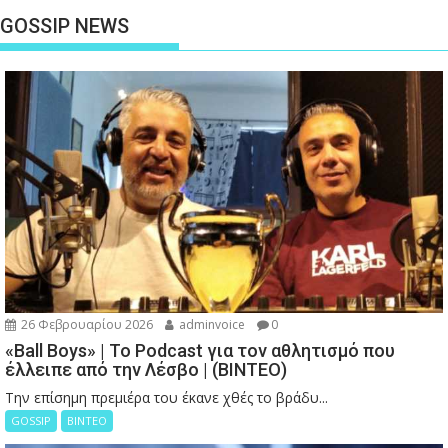
GOSSIP NEWS
26 Φεβρουαρίου 2026
adminvoice
0
«Ball Boys» | Το Podcast για τον αθλητισμό που
έλλειπε από την Λέσβο | (ΒΙΝΤΕΟ)
Την επίσημη πρεμιέρα του έκανε χθές το βράδυ...
GOSSIP
ΒΙΝΤΕΟ