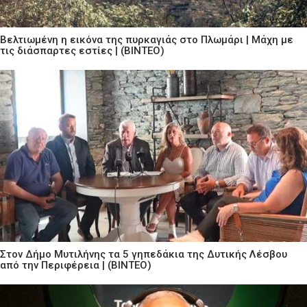
Βελτιωμένη η εικόνα της πυρκαγιάς στο Πλωμάρι | Μάχη με
τις διάσπαρτες εστίες | (ΒΙΝΤΕΟ)
Στον Δήμο Μυτιλήνης τα 5 γηπεδάκια της Δυτικής Λέσβου
από την Περιφέρεια | (ΒΙΝΤΕΟ)