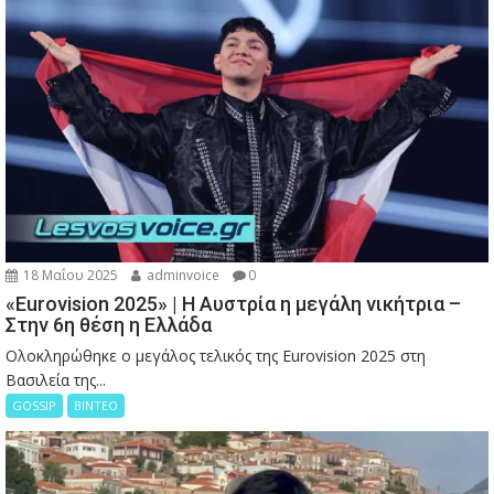
18 Μαΐου 2025
adminvoice
0
«Eurovision 2025» | Η Αυστρία η μεγάλη νικήτρια –
Στην 6η θέση η Ελλάδα
Ολοκληρώθηκε ο μεγάλος τελικός της Eurovision 2025 στη
Βασιλεία της...
GOSSIP
ΒΙΝΤΕΟ