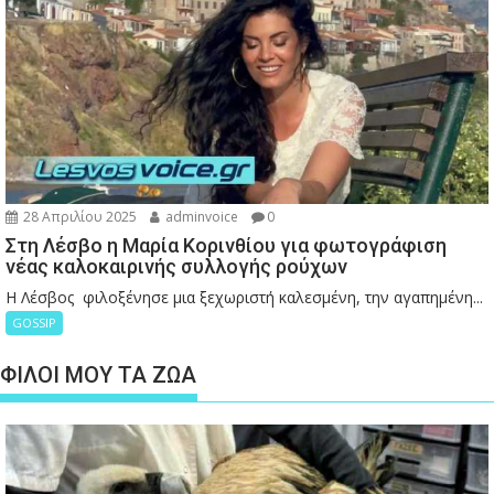
28 Απριλίου 2025
adminvoice
0
Στη Λέσβο η Μαρία Κορινθίου για φωτογράφιση
νέας καλοκαιρινής συλλογής ρούχων
Η Λέσβος φιλοξένησε μια ξεχωριστή καλεσμένη, την αγαπημένη...
GOSSIP
ΦΙΛΟΙ ΜΟΥ ΤΑ ΖΩΑ