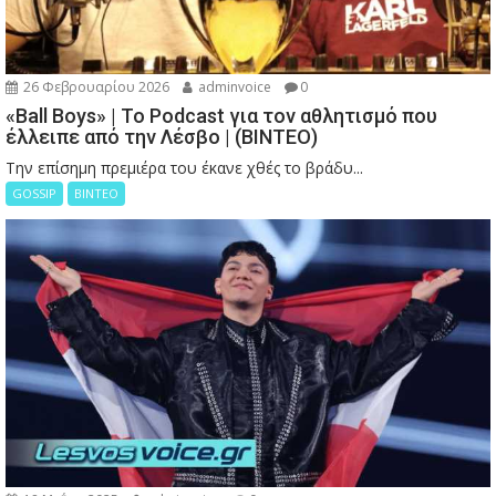
26 Φεβρουαρίου 2026
adminvoice
0
«Ball Boys» | Το Podcast για τον αθλητισμό που
έλλειπε από την Λέσβο | (ΒΙΝΤΕΟ)
Την επίσημη πρεμιέρα του έκανε χθές το βράδυ...
GOSSIP
ΒΙΝΤΕΟ