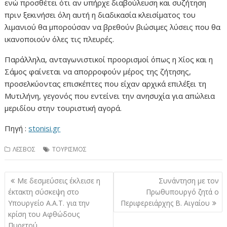
ενώ προσθέτει ότι αν υπήρχε διαβούλευση και συζήτηση
πριν ξεκινήσει όλη αυτή η διαδικασία κλεισίματος του
λιμανιού θα μπορούσαν να βρεθούν βιώσιμες λύσεις που θα
ικανοποιούν όλες τις πλευρές.
Παράλληλα, ανταγωνιστικοί προορισμοί όπως η Χίος και η
Σάμος φαίνεται να απορροφούν μέρος της ζήτησης,
προσελκύοντας επισκέπτες που είχαν αρχικά επιλέξει τη
Μυτιλήνη, γεγονός που εντείνει την ανησυχία για απώλεια
μεριδίου στην τουριστική αγορά.
Πηγή :
stonisi.gr
ΛΕΣΒΟΣ
ΤΟΥΡΙΣΜΟΣ
Πλοήγηση
Με δεσμεύσεις έκλεισε η
Συνάντηση με τον
άρθρων
έκτακτη σύσκεψη στο
Πρωθυπουργό ζητά ο
Υπουργείο Α.Α.Τ. για την
Περιφερειάρχης Β. Αιγαίου
κρίση του Αφθώδους
Πυρετού