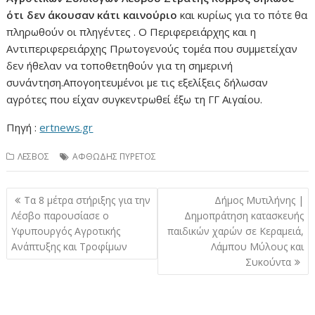
ότι δεν άκουσαν κάτι καινούριο
και κυρίως για το πότε θα
πληρωθούν οι πληγέντες . Ο Περιφερειάρχης και η
Αντιπεριφερειάρχης Πρωτογενούς τομέα που συμμετείχαν
δεν ήθελαν να τοποθετηθούν για τη σημερινή
συνάντηση.Απογοητευμένοι με τις εξελίξεις δήλωσαν
αγρότες που είχαν συγκεντρωθεί έξω τη ΓΓ Αιγαίου.
Πηγή :
ertnews.gr
ΛΕΣΒΟΣ
ΑΦΘΩΔΗΣ ΠΥΡΕΤΟΣ
Πλοήγηση
Τα 8 μέτρα στήριξης για την
Δήμος Μυτιλήνης |
άρθρων
Λέσβο παρουσίασε ο
Δημοπράτηση κατασκευής
Υφυπουργός Αγροτικής
παιδικών χαρών σε Κεραμειά,
Ανάπτυξης και Τροφίμων
Λάμπου Μύλους και
Συκούντα