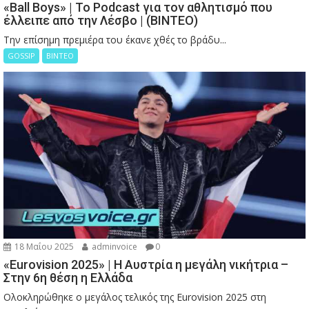
«Ball Boys» | Το Podcast για τον αθλητισμό που
έλλειπε από την Λέσβο | (ΒΙΝΤΕΟ)
Την επίσημη πρεμιέρα του έκανε χθές το βράδυ...
GOSSIP
ΒΙΝΤΕΟ
18 Μαΐου 2025
adminvoice
0
«Eurovision 2025» | Η Αυστρία η μεγάλη νικήτρια –
Στην 6η θέση η Ελλάδα
Ολοκληρώθηκε ο μεγάλος τελικός της Eurovision 2025 στη