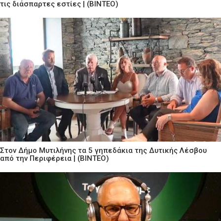
τις διάσπαρτες εστίες | (ΒΙΝΤΕΟ)
Στον Δήμο Μυτιλήνης τα 5 γηπεδάκια της Δυτικής Λέσβου
από την Περιφέρεια | (ΒΙΝΤΕΟ)