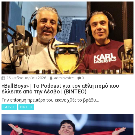
26 Φεβρουαρίου 2026
adminvoice
0
«Ball Boys» | Το Podcast για τον αθλητισμό που
έλλειπε από την Λέσβο | (ΒΙΝΤΕΟ)
Την επίσημη πρεμιέρα του έκανε χθές το βράδυ...
GOSSIP
ΒΙΝΤΕΟ