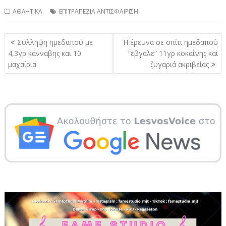
ΑΘΛΗΤΙΚΑ
ΕΠΙΤΡΑΠΕΖΙΑ ΑΝΤΙΣΦΑΙΡΙΣΗ
Πλοήγηση
Σύλληψη ημεδαπού με
Η έρευνα σε σπίτι ημεδαπού
άρθρων
4,3γρ κάνναβης και 10
“έβγαλε” 11γρ κοκαΐνης και
μαχαίρια
ζυγαριά ακριβείας