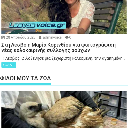
28 Απριλίου 2025
adminvoice
0
Στη Λέσβο η Μαρία Κορινθίου για φωτογράφιση
νέας καλοκαιρινής συλλογής ρούχων
Η Λέσβος φιλοξένησε μια ξεχωριστή καλεσμένη, την αγαπημένη...
GOSSIP
ΦΙΛΟΙ ΜΟΥ ΤΑ ΖΩΑ