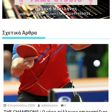
Σχετικά Άρθρα
6 Αυγούστου 2026
adminvoice
0
THE CHAMPIONS | Ο νέος σύλλογος επιτραπέζιας