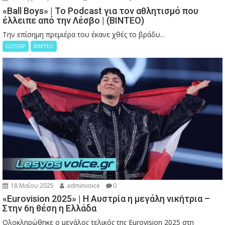
«Ball Boys» | Το Podcast για τον αθλητισμό που
έλλειπε από την Λέσβο | (ΒΙΝΤΕΟ)
Την επίσημη πρεμιέρα του έκανε χθές το βράδυ...
GOSSIP
ΒΙΝΤΕΟ
18 Μαΐου 2025
adminvoice
0
«Eurovision 2025» | Η Αυστρία η μεγάλη νικήτρια –
Στην 6η θέση η Ελλάδα
Ολοκληρώθηκε ο μεγάλος τελικός της Eurovision 2025 στη