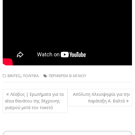
,
ΒΙΝΤΕΟ
ΠΟΛΙΤΙΚΑ
ΠΕΡΙΦΕΡΕΙΑ Β ΑΙΓΑΙΟΥ
Πλοήγηση
Λέσβος | Ερωτήματα για τα
Απόλυτη πλειοψηφία για την
άρθρων
αίτια θανάτου της 36χρονης
παράταξη Α. Βαλτά
γιατρού μετά τον τοκετό