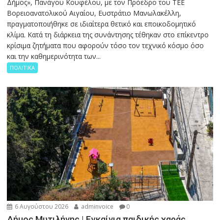
Δήμος», Πανάγου Κουφέλου, με τον Πρόεδρο του ΤΕΕ
Βορειοανατολικού Αιγαίου, Ευστράτιο Μανωλακέλλη,
πραγματοποιήθηκε σε ιδιαίτερα θετικό και εποικοδομητικό
κλίμα. Κατά τη διάρκεια της συνάντησης τέθηκαν στο επίκεντρο
κρίσιμα ζητήματα που αφορούν τόσο τον τεχνικό κόσμο όσο
και την καθημερινότητα των...
ΠΟΛΙΤΙΚΑ
6 Αυγούστου 2026
adminvoice
0
Δήμος Μυτιλήνης | Εγκαίνια παιδικής χαράς