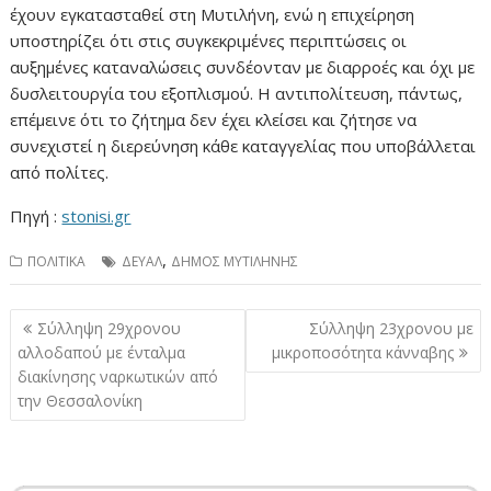
έχουν εγκατασταθεί στη Μυτιλήνη, ενώ η επιχείρηση
υποστηρίζει ότι στις συγκεκριμένες περιπτώσεις οι
αυξημένες καταναλώσεις συνδέονταν με διαρροές και όχι με
δυσλειτουργία του εξοπλισμού. Η αντιπολίτευση, πάντως,
επέμεινε ότι το ζήτημα δεν έχει κλείσει και ζήτησε να
συνεχιστεί η διερεύνηση κάθε καταγγελίας που υποβάλλεται
από πολίτες.
Πηγή :
stonisi.gr
,
ΠΟΛΙΤΙΚΑ
ΔΕΥΑΛ
ΔΗΜΟΣ ΜΥΤΙΛΗΝΗΣ
Πλοήγηση
Σύλληψη 29χρονου
Σύλληψη 23χρονου με
άρθρων
αλλοδαπού με ένταλμα
μικροποσότητα κάνναβης
διακίνησης ναρκωτικών από
την Θεσσαλονίκη