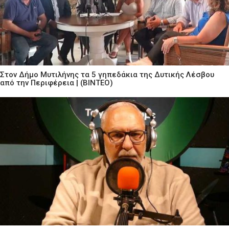
Στον Δήμο Μυτιλήνης τα 5 γηπεδάκια της Δυτικής Λέσβου
από την Περιφέρεια | (ΒΙΝΤΕΟ)