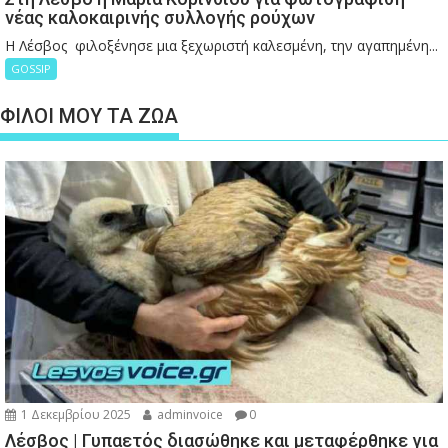
νέας καλοκαιρινής συλλογής ρούχων
Η Λέσβος φιλοξένησε μια ξεχωριστή καλεσμένη, την αγαπημένη...
GOSSIP
ΦΙΛΟΙ ΜΟΥ ΤΑ ΖΩΑ
1 Δεκεμβρίου 2025
adminvoice
0
Λέσβος | Γυπαετός διασώθηκε και μεταφέρθηκε για