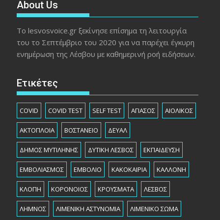
About Us
Το lesvosvoice.gr ξεκίνησε επίσημα τη λειτουργία
του το Σεπτέμβριο του 2020 για να παρέχει έγκυρη
ενημέρωση της Λέσβου με καθημερινή ροή ειδήσεων.
Ετικέτες
COVID
COVID TEST
SELF TEST
ΑΓΙΑΣΟΣ
ΑΙΟΛΙΚΟΣ
ΑΚΤΟΠΛΟΙΑ
ΒΟΣΤΑΝΕΙΟ
ΔΕΥΑΛ
ΔΗΜΟΣ ΜΥΤΙΛΗΝΗΣ
ΔΥΤΙΚΗ ΛΕΣΒΟΣ
ΕΚΠΑΙΔΕΥΣΗ
ΕΜΒΟΛΙΑΣΜΟΣ
ΕΜΒΟΛΙΟ
ΚΑΚΟΚΑΙΡΙΑ
ΚΑΛΛΟΝΗ
ΚΛΟΠΗ
ΚΟΡΟΝΟΙΟΣ
ΚΡΟΥΣΜΑΤΑ
ΛΕΣΒΟΣ
ΛΗΜΝΟΣ
ΛΙΜΕΝΙΚΗ ΑΣΤΥΝΟΜΙΑ
ΛΙΜΕΝΙΚΟ ΣΩΜΑ