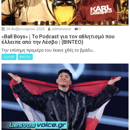
26 Φεβρουαρίου 2026
adminvoice
0
«Ball Boys» | Το Podcast για τον αθλητισμό που
έλλειπε από την Λέσβο | (ΒΙΝΤΕΟ)
Την επίσημη πρεμιέρα του έκανε χθές το βράδυ...
GOSSIP
ΒΙΝΤΕΟ