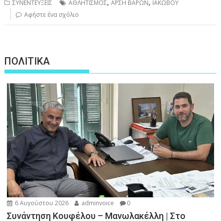
,
,
ΣΥΝΕΝΤΕΥΞΕΙΣ
ΑΘΛΗΤΙΣΜΟΣ
ΑΡΣΗ ΒΑΡΩΝ
ΙΑΚΩΒΟΥ
Αφήστε ένα σχόλιο
ΠΟΛΙΤΙΚΑ
6 Αυγούστου 2026
adminvoice
0
Συνάντηση Κουφέλου – Μανωλακέλλη | Στο