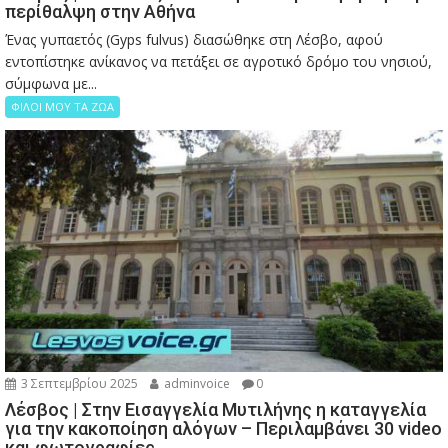
περίθαλψη στην Αθήνα
Ένας γυπαετός (Gyps fulvus) διασώθηκε στη Λέσβο, αφού
εντοπίστηκε ανίκανος να πετάξει σε αγροτικό δρόμο του νησιού,
σύμφωνα με...
ΦΙΛΟΙ ΜΟΥ ΤΑ ΖΩΑ
3 Σεπτεμβρίου 2025
adminvoice
0
Λέσβος | Στην Εισαγγελία Μυτιλήνης η καταγγελία
για την κακοποίηση αλόγων – Περιλαμβάνει 30 video
και φωτογραφίες