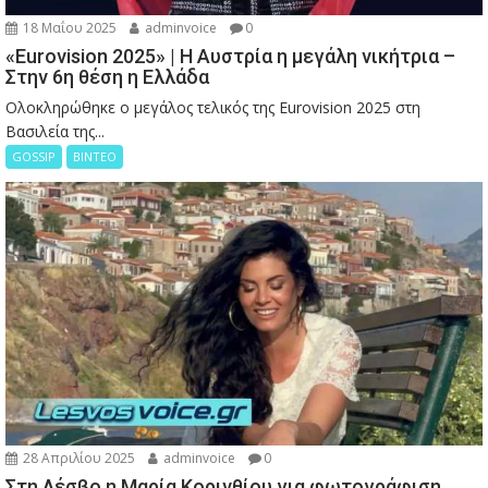
18 Μαΐου 2025
adminvoice
0
«Eurovision 2025» | Η Αυστρία η μεγάλη νικήτρια –
Στην 6η θέση η Ελλάδα
Ολοκληρώθηκε ο μεγάλος τελικός της Eurovision 2025 στη
Βασιλεία της...
GOSSIP
ΒΙΝΤΕΟ
28 Απριλίου 2025
adminvoice
0
Στη Λέσβο η Μαρία Κορινθίου για φωτογράφιση