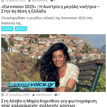
18 Μαΐου 2025
adminvoice
0
«Eurovision 2025» | Η Αυστρία η μεγάλη νικήτρια –
Στην 6η θέση η Ελλάδα
Ολοκληρώθηκε ο μεγάλος τελικός της Eurovision 2025 στη
Βασιλεία της...
GOSSIP
ΒΙΝΤΕΟ
28 Απριλίου 2025
adminvoice
0
Στη Λέσβο η Μαρία Κορινθίου για φωτογράφιση
νέας καλοκαιρινής συλλογής ρούχων