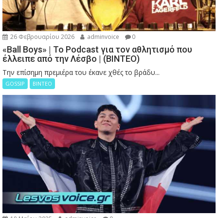
26 Φεβρουαρίου 2026
adminvoice
0
«Ball Boys» | Το Podcast για τον αθλητισμό που
έλλειπε από την Λέσβο | (ΒΙΝΤΕΟ)
Την επίσημη πρεμιέρα του έκανε χθές το βράδυ...
GOSSIP
ΒΙΝΤΕΟ