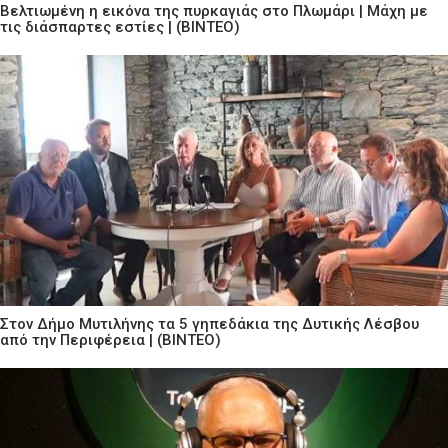
Βελτιωμένη η εικόνα της πυρκαγιάς στο Πλωμάρι | Μάχη με
τις διάσπαρτες εστίες | (ΒΙΝΤΕΟ)
Στον Δήμο Μυτιλήνης τα 5 γηπεδάκια της Δυτικής Λέσβου
από την Περιφέρεια | (ΒΙΝΤΕΟ)