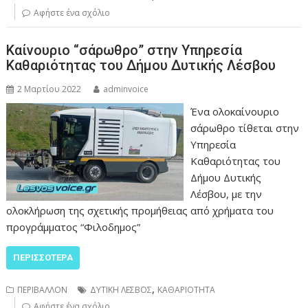
Αφήστε ένα σχόλιο
Καίνουριο “σάρωθρο” στην Υπηρεσία
Καθαριότητας του Δήμου Δυτικής Λέσβου
2 Μαρτίου 2022
adminvoice
Ένα ολοκαίνουριο
σάρωθρο τίθεται στην
Υπηρεσία
Καθαριότητας του
Δήμου Δυτικής
Λέσβου, με την
ολοκλήρωση της σχετικής προμήθειας από χρήματα του
προγράμματος “Φιλοδημος”
ΠΕΡΙΣΣΌΤΕΡΑ
,
ΠΕΡΙΒΑΛΛΟΝ
ΔΥΤΙΚΗ ΛΕΣΒΟΣ
ΚΑΘΑΡΙΟΤΗΤΑ
Αφήστε ένα σχόλιο