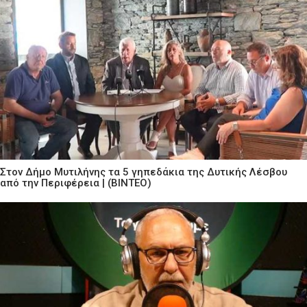
Στον Δήμο Μυτιλήνης τα 5 γηπεδάκια της Δυτικής Λέσβου
από την Περιφέρεια | (ΒΙΝΤΕΟ)