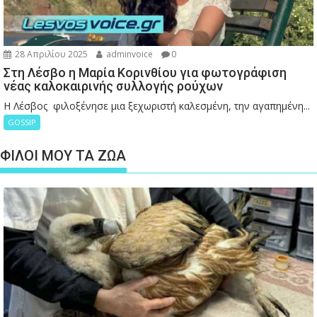
28 Απριλίου 2025
adminvoice
0
Στη Λέσβο η Μαρία Κορινθίου για φωτογράφιση
νέας καλοκαιρινής συλλογής ρούχων
Η Λέσβος φιλοξένησε μια ξεχωριστή καλεσμένη, την αγαπημένη...
GOSSIP
ΦΙΛΟΙ ΜΟΥ ΤΑ ΖΩΑ