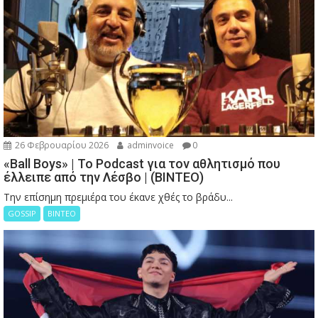
26 Φεβρουαρίου 2026
adminvoice
0
«Ball Boys» | Το Podcast για τον αθλητισμό που
έλλειπε από την Λέσβο | (ΒΙΝΤΕΟ)
Την επίσημη πρεμιέρα του έκανε χθές το βράδυ...
GOSSIP
ΒΙΝΤΕΟ