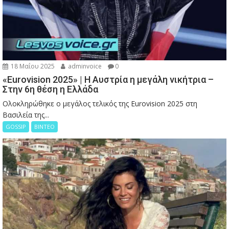
18 Μαΐου 2025
adminvoice
0
«Eurovision 2025» | Η Αυστρία η μεγάλη νικήτρια –
Στην 6η θέση η Ελλάδα
Ολοκληρώθηκε ο μεγάλος τελικός της Eurovision 2025 στη
Βασιλεία της...
GOSSIP
ΒΙΝΤΕΟ