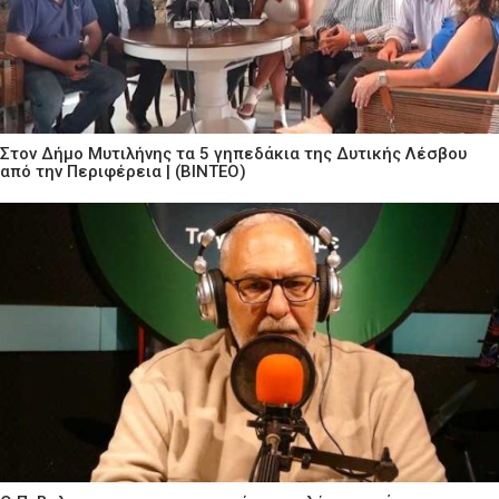
Στον Δήμο Μυτιλήνης τα 5 γηπεδάκια της Δυτικής Λέσβου
από την Περιφέρεια | (ΒΙΝΤΕΟ)