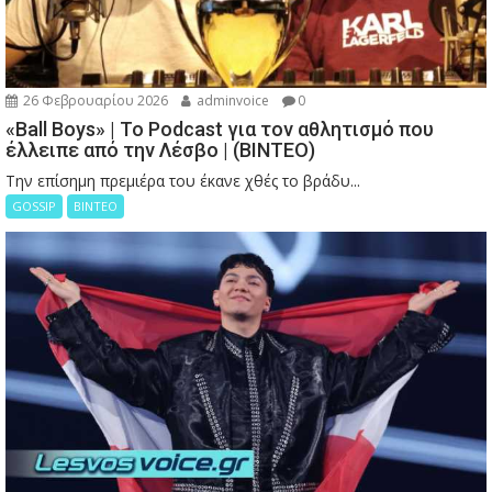
26 Φεβρουαρίου 2026
adminvoice
0
«Ball Boys» | Το Podcast για τον αθλητισμό που
έλλειπε από την Λέσβο | (ΒΙΝΤΕΟ)
Την επίσημη πρεμιέρα του έκανε χθές το βράδυ...
GOSSIP
ΒΙΝΤΕΟ