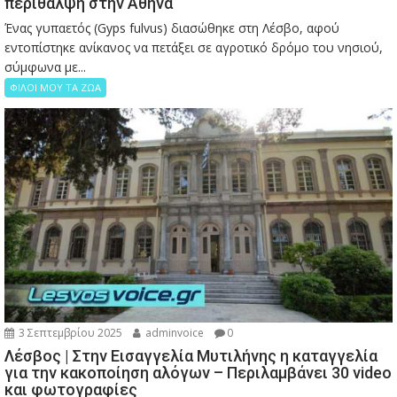
περίθαλψη στην Αθήνα
Ένας γυπαετός (Gyps fulvus) διασώθηκε στη Λέσβο, αφού
εντοπίστηκε ανίκανος να πετάξει σε αγροτικό δρόμο του νησιού,
σύμφωνα με...
ΦΙΛΟΙ ΜΟΥ ΤΑ ΖΩΑ
3 Σεπτεμβρίου 2025
adminvoice
0
Λέσβος | Στην Εισαγγελία Μυτιλήνης η καταγγελία
για την κακοποίηση αλόγων – Περιλαμβάνει 30 video
και φωτογραφίες