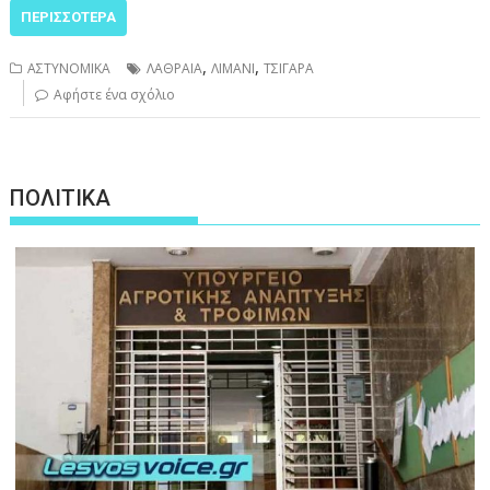
ΠΕΡΙΣΣΌΤΕΡΑ
,
,
ΑΣΤΥΝΟΜΙΚΑ
ΛΑΘΡΑΙΑ
ΛΙΜΑΝΙ
ΤΣΙΓΑΡΑ
Αφήστε ένα σχόλιο
ΠΟΛΙΤΙΚΑ