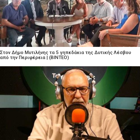
Στον Δήμο Μυτιλήνης τα 5 γηπεδάκια της Δυτικής Λέσβου
από την Περιφέρεια | (ΒΙΝΤΕΟ)