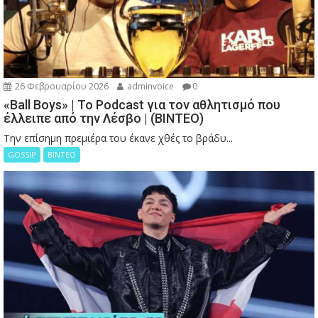
26 Φεβρουαρίου 2026
adminvoice
0
«Ball Boys» | Το Podcast για τον αθλητισμό που
έλλειπε από την Λέσβο | (ΒΙΝΤΕΟ)
Την επίσημη πρεμιέρα του έκανε χθές το βράδυ...
GOSSIP
ΒΙΝΤΕΟ