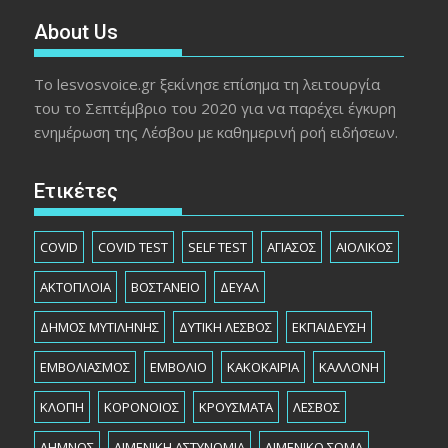
About Us
Το lesvosvoice.gr ξεκίνησε επίσημα τη λειτουργία
του το Σεπτέμβριο του 2020 για να παρέχει έγκυρη
ενημέρωση της Λέσβου με καθημερινή ροή ειδήσεων.
Ετικέτες
COVID
COVID TEST
SELF TEST
ΑΓΙΑΣΟΣ
ΑΙΟΛΙΚΟΣ
ΑΚΤΟΠΛΟΙΑ
ΒΟΣΤΑΝΕΙΟ
ΔΕΥΑΛ
ΔΗΜΟΣ ΜΥΤΙΛΗΝΗΣ
ΔΥΤΙΚΗ ΛΕΣΒΟΣ
ΕΚΠΑΙΔΕΥΣΗ
ΕΜΒΟΛΙΑΣΜΟΣ
ΕΜΒΟΛΙΟ
ΚΑΚΟΚΑΙΡΙΑ
ΚΑΛΛΟΝΗ
ΚΛΟΠΗ
ΚΟΡΟΝΟΙΟΣ
ΚΡΟΥΣΜΑΤΑ
ΛΕΣΒΟΣ
ΛΗΜΝΟΣ
ΛΙΜΕΝΙΚΗ ΑΣΤΥΝΟΜΙΑ
ΛΙΜΕΝΙΚΟ ΣΩΜΑ