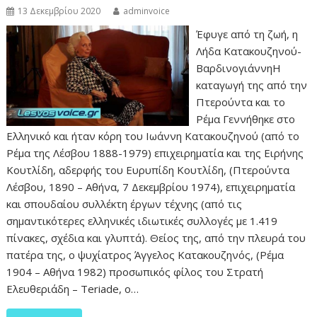
13 Δεκεμβρίου 2020
adminvoice
Έφυγε από τη ζωή, η
Λήδα Κατακουζηνού-
ΒαρδινογιάννηΗ
καταγωγή της από την
Πτερούντα και το
Ρέμα Γεννήθηκε στο
Ελληνικό και ήταν κόρη του Ιωάννη Κατακουζηνού (από το
Ρέμα της Λέσβου 1888-1979) επιχειρηματία και της Ειρήνης
Κουτλίδη, αδερφής του Ευρυπίδη Κουτλίδη, (Πτερούντα
Λέσβου, 1890 – Αθήνα, 7 Δεκεμβρίου 1974), επιχειρηματία
και σπουδαίου συλλέκτη έργων τέχνης (από τις
σημαντικότερες ελληνικές ιδιωτικές συλλογές με 1.419
πίνακες, σχέδια και γλυπτά). Θείος της, από την πλευρά του
πατέρα της, ο ψυχίατρος Άγγελος Κατακουζηνός, (Ρέμα
1904 – Αθήνα 1982) προσωπικός φίλος του Στρατή
Ελευθεριάδη – Teriade, ο…