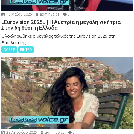
18 Μαΐου 2025
adminvoice
0
«Eurovision 2025» | Η Αυστρία η μεγάλη νικήτρια –
Στην 6η θέση η Ελλάδα
Ολοκληρώθηκε ο μεγάλος τελικός της Eurovision 2025 στη
Βασιλεία της...
GOSSIP
ΒΙΝΤΕΟ
28 Απριλίου 2025
adminvoice
0