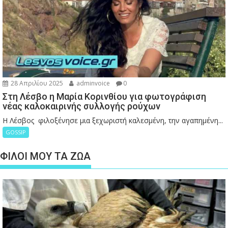
28 Απριλίου 2025
adminvoice
0
Στη Λέσβο η Μαρία Κορινθίου για φωτογράφιση
νέας καλοκαιρινής συλλογής ρούχων
Η Λέσβος φιλοξένησε μια ξεχωριστή καλεσμένη, την αγαπημένη...
GOSSIP
ΦΙΛΟΙ ΜΟΥ ΤΑ ΖΩΑ