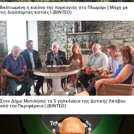
Βελτιωμένη η εικόνα της πυρκαγιάς στο Πλωμάρι | Μάχη με
τις διάσπαρτες εστίες | (ΒΙΝΤΕΟ)
Στον Δήμο Μυτιλήνης τα 5 γηπεδάκια της Δυτικής Λέσβου
από την Περιφέρεια | (ΒΙΝΤΕΟ)