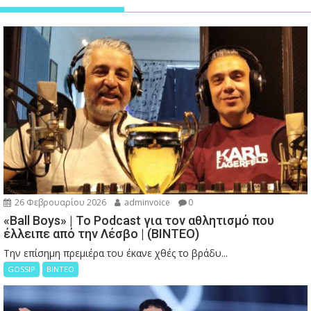
26 Φεβρουαρίου 2026
adminvoice
0
«Ball Boys» | Το Podcast για τον αθλητισμό που
έλλειπε από την Λέσβο | (ΒΙΝΤΕΟ)
Την επίσημη πρεμιέρα του έκανε χθές το βράδυ...
GOSSIP
ΒΙΝΤΕΟ