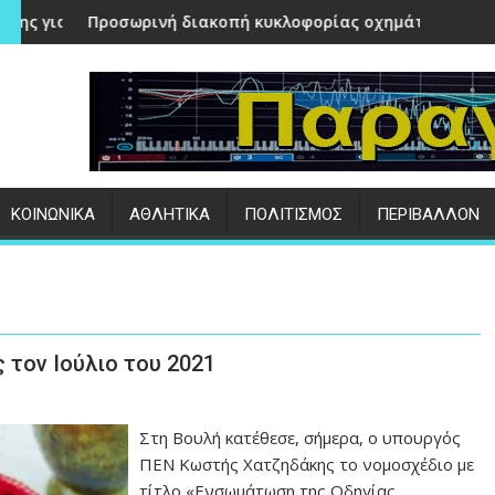
γέντες από τη φωτιά στο Πλωμάρι
νή διακοπή κυκλοφορίας οχημάτων στις 5/8 και 6/8 σε περιο
Τραγωδία στον Ασώ
:
ΚΟΙΝΩΝΙΚΑ
ΑΘΛΗΤΙΚΑ
ΠΟΛΙΤΙΣΜΟΣ
ΠΕΡΙΒΑΛΛΟΝ
 τον Ιούλιο του 2021
Στη Βουλή κατέθεσε, σήμερα, ο υπουργός
ΠΕΝ Κωστής Χατζηδάκης το νομοσχέδιο με
τίτλο «Ενσωμάτωση της Οδηγίας