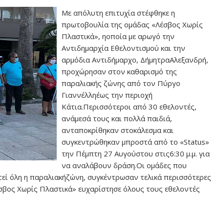
Με απόλυτη επιτυχία στέφθηκε η
πρωτοβουλία της ομάδας «Λέσβος Χωρίς
Πλαστικά», ηοποία με αρωγό την
Αντιδημαρχία Εθελοντισμού και την
αρμόδια Αντιδήμαρχο, ΔήμητραΑλεξανδρή,
προχώρησαν στον καθαρισμό της
παραλιακής ζώνης από τον Πύργο
Γιαννέλληέως την περιοχή
Κάτια.Περισσότεροι από 30 εθελοντές,
ανάμεσά τους και πολλά παιδιά,
ανταποκρίθηκαν στοκάλεσμα και
συγκεντρώθηκαν μπροστά από το «Status»
την Πέμπτη 27 Αυγούστου στις6:30 μ.μ. για
να αναλάβουν δράση.Οι ομάδες που
τεί όλη η παραλιακήζώνη, συγκέντρωσαν τελικά περισσότερες
σβος Χωρίς Πλαστικά» ευχαρίστησε όλους τους εθελοντές