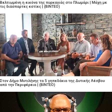
Βελτιωμένη η εικόνα της πυρκαγιάς στο Πλωμάρι | Μάχη με
τις διάσπαρτες εστίες | (ΒΙΝΤΕΟ)
Στον Δήμο Μυτιλήνης τα 5 γηπεδάκια της Δυτικής Λέσβου
από την Περιφέρεια | (ΒΙΝΤΕΟ)