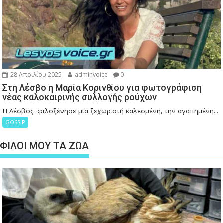
28 Απριλίου 2025
adminvoice
0
Στη Λέσβο η Μαρία Κορινθίου για φωτογράφιση
νέας καλοκαιρινής συλλογής ρούχων
Η Λέσβος φιλοξένησε μια ξεχωριστή καλεσμένη, την αγαπημένη...
GOSSIP
ΦΙΛΟΙ ΜΟΥ ΤΑ ΖΩΑ