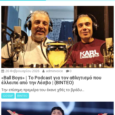
26 Φεβρουαρίου 2026
adminvoice
0
«Ball Boys» | Το Podcast για τον αθλητισμό που
έλλειπε από την Λέσβο | (ΒΙΝΤΕΟ)
Την επίσημη πρεμιέρα του έκανε χθές το βράδυ...
GOSSIP
ΒΙΝΤΕΟ