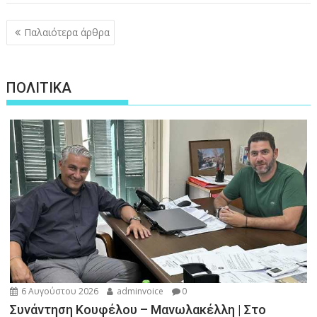
Πλοήγηση
Παλαιότερα άρθρα
άρθρων
ΠΟΛΙΤΙΚΑ
6 Αυγούστου 2026
adminvoice
0
Συνάντηση Κουφέλου – Μανωλακέλλη | Στο