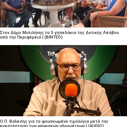
Στον Δήμο Μυτιλήνης τα 5 γηπεδάκια της Δυτικής Λέσβου
από την Περιφέρεια | (ΒΙΝΤΕΟ)
Ο Π. Βαλεσης για τα φουσκωμένα τιμολόγια μετά την
εγκατάσταση των ψηφιακών υδρομέτρων | (AUDIO)